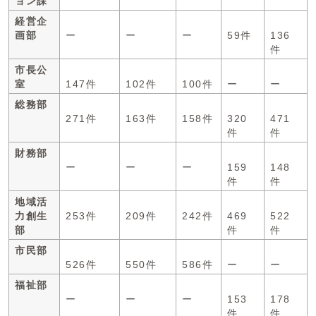
ョン課
経営企
画部
ー
ー
ー
59件
136
件
市長公
室
147件
102件
100件
ー
ー
総務部
271件
163件
158件
320
471
件
件
財務部
ー
ー
ー
159
148
件
件
地域活
力創生
253件
209件
242件
469
522
部
件
件
市民部
526件
550件
586件
ー
ー
福祉部
ー
ー
ー
153
178
件
件