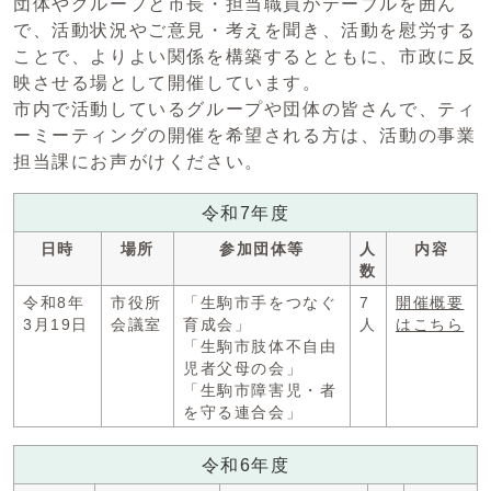
団体やグループと市長・担当職員がテーブルを囲ん
で、活動状況やご意見・考えを聞き、活動を慰労する
ことで、よりよい関係を構築するとともに、市政に反
映させる場として開催しています。
市内で活動しているグループや団体の皆さんで、ティ
ーミーティングの開催を希望される方は、活動の事業
担当課にお声がけください。
令和7年度
日時
場所
参加団体等
人
内容
数
令和8年
市役所
「生駒市手をつなぐ
7
開催概要
3月19日
会議室
育成会」
人
はこちら
「生駒市肢体不自由
児者父母の会」
「生駒市障害児・者
を守る連合会」
令和6年度