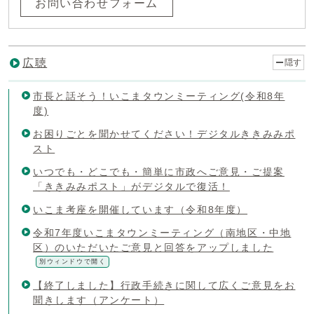
お問い合わせフォーム
広聴
隠す
市長と話そう！いこまタウンミーティング(令和8年
度)
お困りごとを聞かせてください！デジタルききみみポ
スト
いつでも・どこでも・簡単に市政へご意見・ご提案
「ききみみポスト」がデジタルで復活！
いこま考座を開催しています（令和8年度）
令和7年度いこまタウンミーティング（南地区・中地
区）のいただいたご意見と回答をアップしました
別ウィンドウで開く
【終了しました】行政手続きに関して広くご意見をお
聞きします（アンケート）