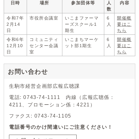
日時
場所
参加団体等
人
内容
数
令和7年
市役所会議室
いこまファーマ
6
開催概
2月14
ーズスクール1
人
要はこ
日
期生
ちら
令和6年
コミュニティ
いこまちマーケ
6
開催概
12月10
センター会議
ット部1期生
人
要はこ
日
室
ちら
お問い合わせ
生駒市経営企画部広報広聴課
電話: 0743-74-1111 内線（広報広聴係：
4211、プロモーション係：4221）
ファクス: 0743-74-1105
電話番号のかけ間違いにご注意ください！