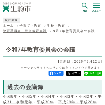
検索
メニュー
現在位置
ホーム
子育て・教育
学校・教育
教育委員会・総合教育会議
令和7年教育委員会の会議
令和7年教育委員会の会議
[更新日：2026年6月12日]
ソーシャルサイトへのリンクは別ウィンドウで開きます
過去の会議録
令和6年
・
令和5年
・
令和4年
・
令和3年
・
令和2年
・
平
成31・令和元年
・
平成30年
・
平成29年・
平成28年
・