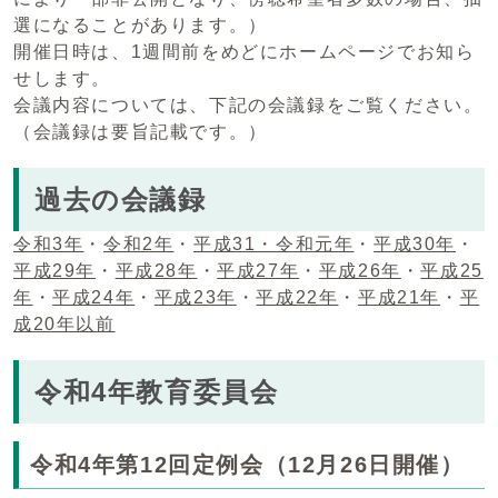
選になることがあります。）
開催日時は、1週間前をめどにホームページでお知ら
せします。
会議内容については、下記の会議録をご覧ください。
（会議録は要旨記載です。）
過去の会議録
令和3年
・
令和2年
・
平成31・令和元年
・
平成30年
・
平成29年
・
平成28年
・
平成27年
・
平成26年
・
平成25
年
・
平成24年
・
平成23年
・
平成22年
・
平成21年
・
平
成20年以前
令和4年教育委員会
令和4年第12回定例会（12月26日開催）