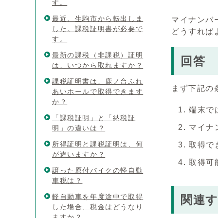
す。
最近、生駒市から転出しま
マイナンバ
した。課税証明書が必要で
どうすれば
す。
最新の課税（非課税）証明
回答
は、いつから取れますか？
課税証明書は、鹿ノ台ふれ
まず下記の
あいホールで取得できます
か？
端末で
「課税証明」と「納税証
マイナ
明」の違いは？
所得証明と課税証明は、何
取得で
が違いますか？
取得可
譲った原付バイクの軽自動
車税は？
軽自動車を年度途中で取得
関連
した場合、税金はどうなり
ますか？