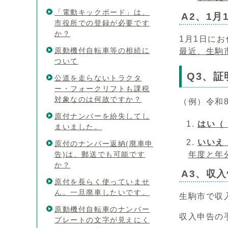
「電動キックボード」は、
A2、1
市役所での登録が必要です
か？
1月1日に
原動機付自転車等の相続に
最近、生駒
ついて
Q3、
公道を走らないトラクタ
ー・フォークリフトも課税
対象なのは何故ですか？
（例）令和8
原付ナンバーを紛失してし
はい（
まいました。
いいえ
原付のナンバー返納(廃車申
告)は、郵送でも可能です
年度と年
か？
A3、収
原付を長らく使っていませ
ん。一旦廃車したいです。
生駒市で収
原動機付自転車のナンバー
収入申告の
プレートの文字が見えにく