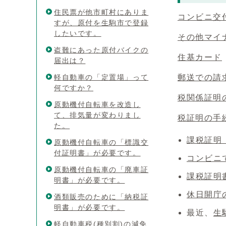
住民票が他市町村にありま
コンビニ交
すが、原付を生駒市で登録
したいです。
その他マイ
盗難にあった原付バイクの
住基カード
届出は？
軽自動車の「定置場」って
郵送での請
何ですか？
税関係証明
原動機付自転車を改造し
て、排気量が変わりまし
税証明の手
た。
課税証明
原動機付自転車の「標識交
付証明書」が必要です。
コンビニ
原動機付自転車の「廃車証
課税証明
明書」が必要です。
休日開庁
酒類販売のために「納税証
明書」が必要です。
最近、
生
軽自動車税(種別割)の減免