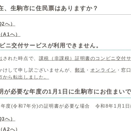
現在、生駒市に住民票はありますか？
Q2へ）
（A1へ）
ンビニ交付サービスが利用できません。
出
された時点で、
課税（非課税）証明書のコンビニ交付
かけして申し訳ございませんが、
郵送
・
オンライン
・窓
市から転出しました。
証明が必要な年度の1月1日に生駒市にお住まい
8年度(令和7年分)の証明書が必要な場合 令和8年1月1
Q3へ）
（A2へ）