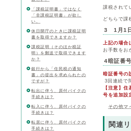
課税されて
「課税証明書」ではなく
「非課税証明書」が欲し
どちらで課
い。
3 1月
休日開庁のときに課税証明
書を取得できますか？
上記の場合
課税証明（そのほか税証
お手数をお
明）を郵送で取得できます
か？
4暗証番
銀行から「住民税の通知
暗証番号の
書」の提出を求められたの
3回連続で
ですが？
【注意】住
転出に伴う、原付バイクの
号を追加設
手続きは？
転入に伴う、原付バイクの
その他マ
手続きは？
転居に伴う、原付バイクの
関連
手続きは？