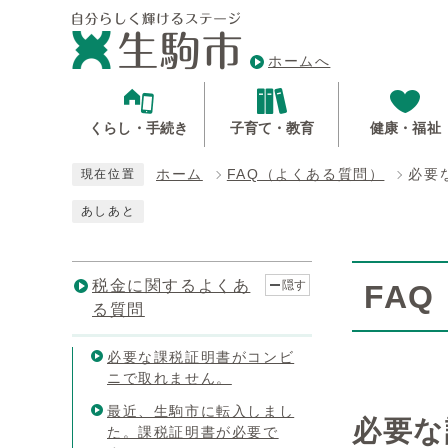
ホームへ
くらし・手続き
子育て・教育
健康・福祉
ホーム
FAQ（よくある質問）
必要
現在位置
あしあと
税金に関するよくあ
隠す
FA
る質問
必要な課税証明書がコンビ
ニで取れません。
最近、生駒市に転入しまし
必要な
た。課税証明書が必要で