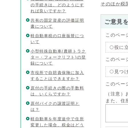
そのほか税
の手続きは、どのようにす
れば良いですか？
共有の固定資産の評価証明
ご意見
書について
このペー
軽自動車税の口座振替につ
いて
役に
小型特殊自動車(農耕トラク
ター・フォークリフト)の登
このペー
録について
見つ
市役所で自賠責保険に加入
することはできますか？
このペー
原付の手続きの際の手数料
（注意）
は、いくらですか？
また、住
原付バイクの譲渡証明と
は？
軽自動車を年度途中で住所
変更した場合、税金はどう