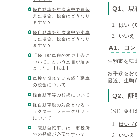
Q1、
軽自動車を年度途中で買替
えた場合、税金はどうなり
ますか？
はい（
軽自動車を年度途中で廃車
いいえ
した場合、税金はどうなり
ますか？
A1、コ
「軽自動車税の変更申告に
生駒市を
転
ついて」という文書が届き
ました。【転出】
お手数をお
車検が切れている軽自動車
最近、生駒
の税金について
軽自動車等の相続について
Q2、
軽自動車税の対象となるト
（例）令和
ラクター・フォークリフト
について
はい（
「電動自転車」は、市役所
での登録が必要ですか？
いいえ