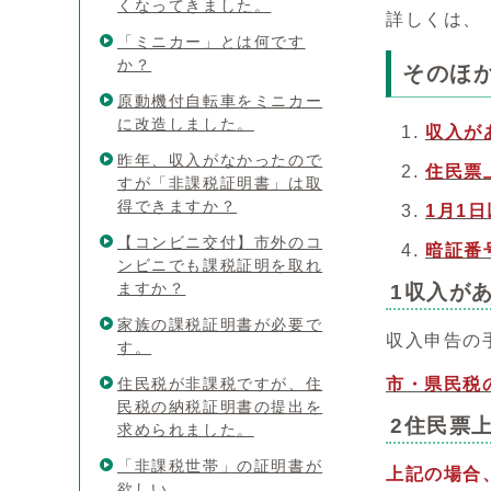
くなってきました。
詳しくは、
「ミニカー」とは何です
か？
そのほ
原動機付自転車をミニカー
に改造しました。
収入が
昨年、収入がなかったので
住民票
すが「非課税証明書」は取
得できますか？
1月1
【コンビニ交付】市外のコ
暗証番
ンビニでも課税証明を取れ
ますか？
1収入が
家族の課税証明書が必要で
収入申告の
す。
住民税が非課税ですが、住
市・県民税
民税の納税証明書の提出を
2住民票
求められました。
「非課税世帯」の証明書が
上記の場合
欲しい。