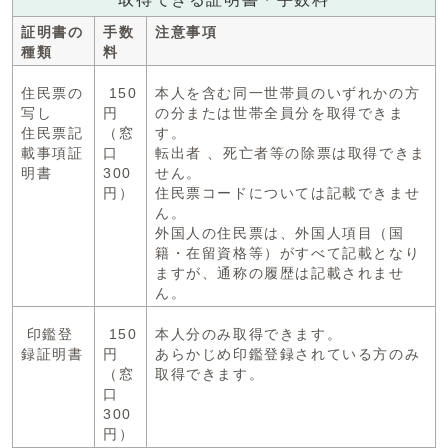
証明書の
手数
注意事項
種類
料
住民票の
150
本人を含む同一世帯員のいずれかの方
写し
円
の分または世帯全員分を取得できま
住民票記
（窓
す。
載事項証
口
転出者 、死亡者等の除票は取得できま
明書
300
せん。
円）
住民票コードについては記載できませ
ん。
外国人の住民票は、外国人項目（国
籍・在留資格等）がすべて記載となり
ますが、通称の履歴は記載されませ
ん。
印鑑登
150
本人分のみ取得できます。
録証明書
円
あらかじめ印鑑登録されている方のみ
（窓
取得できます。
口
300
円）