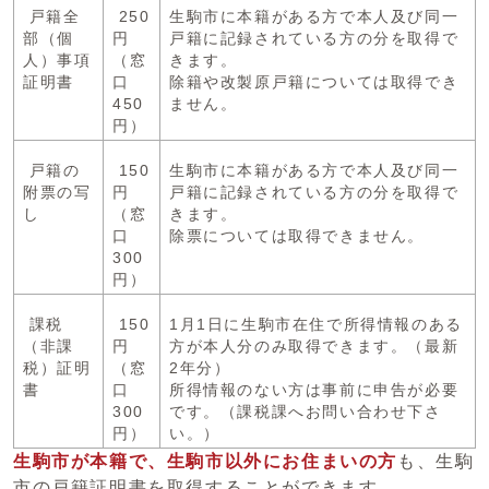
戸籍全
250
生駒市に本籍がある方で本人及び同一
部（個
円
戸籍に記録されている方の分を取得で
人）事項
（窓
きます。
証明書
口
除籍や改製原戸籍については取得でき
450
ません。
円）
戸籍の
150
生駒市に本籍がある方で本人及び同一
附票の写
円
戸籍に記録されている方の分を取得で
し
（窓
きます。
口
除票については取得できません。
300
円）
課税
150
1月1日に生駒市在住で所得情報のある
（非課
円
方が本人分のみ取得できます。（最新
税）証明
（窓
2年分）
書
口
所得情報のない方は事前に申告が必要
300
です。（課税課へお問い合わせ下さ
円）
い。）
生駒市が本籍で、生駒市以外にお住まいの方
も、生駒
市の戸籍証明書を取得することができます。