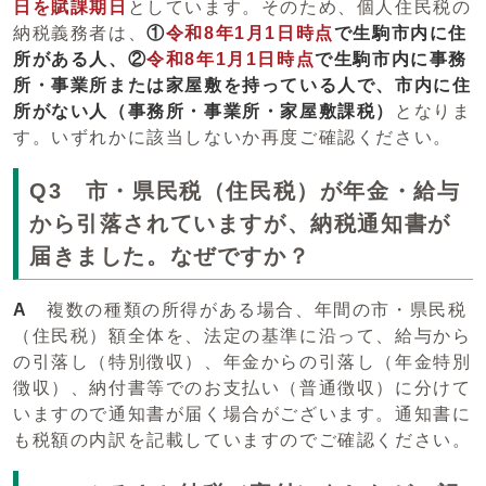
日を賦課期日
としています。そのため、個人住民税の
納税義務者は、
①
令和8年1月1日時点
で生駒市内に住
所がある人、
②
令和8年1月1日時点
で生駒市内に事務
所・事業所または家屋敷を持っている人で、市内に住
所がない人（事務所・事業所・家屋敷課税）
となりま
す。いずれかに該当しないか再度ご確認ください。
Q3 市・県民税（住民税）が年金・給与
から引落されていますが、納税通知書が
届きました。なぜですか？
A
複数の種類の所得がある場合、年間の市・県民税
（住民税）額全体を、法定の基準に沿って、給与から
の引落し（特別徴収）、年金からの引落し（年金特別
徴収）、納付書等でのお支払い（普通徴収）に分けて
いますので通知書が届く場合がございます。通知書に
も税額の内訳を記載していますのでご確認ください。