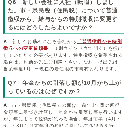
Q6 新しい会社に入社（転職）しまし
た。市・県民税（住民税）について普通
徴収から、給与からの特別徴収に変更す
るにはどうしたらよいですか？
A
新しくお勤めになる会社から
「普通徴収から特別
徴収への変更依頼書」
（別ウインドウで開く）
を提出
していただく必要があります。特別徴収を希望される
場合は、お勤め先にご相談下さい。なお、提出先は、
当該年度1月1日現在の居住地の市町村となります。
Q7 年金からの引落し額が10月から上が
っているのはなぜですか？
A
市・県民税（住民税）の額は、前年1年間の所得
金額等に基づき計算し、年金から引落し等を行います
が、年によって税額が代わる場合、年度前半（4月・
6月・8月）は前年度の税額に基づいて仮徴収を行