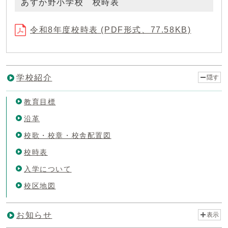
あすか野小学校 校時表
令和8年度校時表 (PDF形式、77.58KB)
学校紹介
隠す
教育目標
沿革
校歌・校章・校舎配置図
校時表
入学について
校区地図
お知らせ
表示