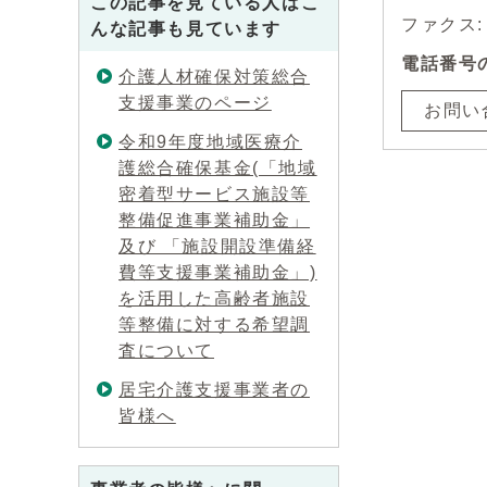
この記事を見ている人はこ
ファクス: 0
んな記事も見ています
電話番号
介護人材確保対策総合
支援事業のページ
お問い
令和9年度地域医療介
護総合確保基金(「地域
密着型サービス施設等
整備促進事業補助金」
及び 「施設開設準備経
費等支援事業補助金」)
を活用した高齢者施設
等整備に対する希望調
査について
居宅介護支援事業者の
皆様へ