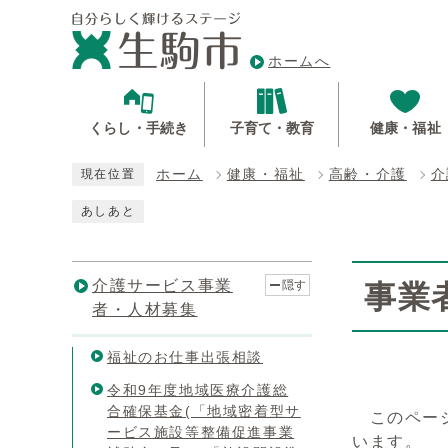
ホームへ
くらし・手続き
子育て・教育
健康・福祉
ホーム
健康・福祉
高齢・介護
介
現在位置
あしあと
介護サービス事業
隠す
事業
者・人材募集
福祉のお仕事出張相談
令和9年度地域医療介護総
合確保基金(「地域密着型サ
このページ
ービス施設等整備促進事業
います。