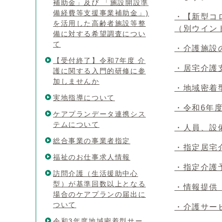
補助金」及び 「施設開設準
備経費等支援事業補助金」)
・【新型コ
を活用した高齢者施設等整
（別ウイン
備に対する希望調査につい
て
・介護施設
【受付終了】令和7年度 介
・居宅介護
護に関する入門的研修に参
加しませんか
・地域密着
実地指導について
・令和6年
ケアプランデータ連携シス
テムについて
・人員、設
総合事業の事業者指定
・指定居宅
福祉のお仕事求人情報
・指定介護
訪問介護（生活援助中心
型）が基準回数以上となる
・情報提供
場合のケアプランの届出に
ついて
・介護サー
令和3年度地域密着型サー