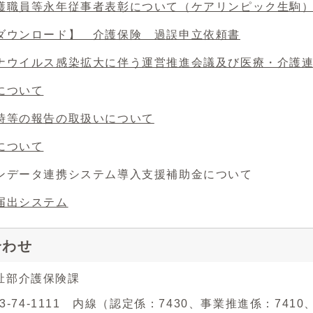
護職員等永年従事者表彰について（ケアリンピック生駒
ダウンロード】 介護保険 過誤申立依頼書
ナウイルス感染拡大に伴う運営推進会議及び医療・介護
について
時等の報告の取扱いについて
について
ンデータ連携システム導入支援補助金について
届出システム
合わせ
祉部介護保険課
743-74-1111 内線（認定係：7430、事業推進係：741