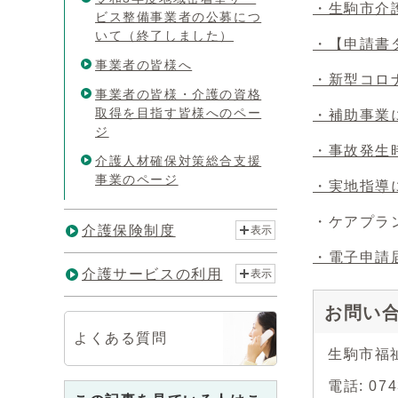
・生駒市介
ビス整備事業者の公募につ
いて（終了しました）
・【申請書
事業者の皆様へ
・新型コロ
事業者の皆様・介護の資格
取得を目指す皆様へのペー
・補助事業
ジ
・事故発生
介護人材確保対策総合支援
事業のページ
・実地指導
・ケアプラ
介護保険制度
表示
・電子申請
介護サービスの利用
表示
お問い
よくある質問
生駒市福
電話: 0