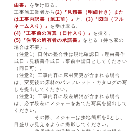
由書』
を受け取る。
工事施工業者から
(2)『見積書（明細付き）また
は工事内訳書（施工前）』
と、
(3)『図面（フル
ネーム入り）』
を受け取る。
(4)『工事前の写真（日付入り）』
を撮る。
(5)『住宅の所有者の承諾書』
をとる（持ち家の
場合は不要）。
（注意1）日付の整合性は現地確認日→理由書作
成日→見積書作成日→事前申請日としてください
（同日可）。
（注意2）工事内容に床材変更が含まれる場合
は、変更後の床材のパンフレット・カタログの写
しを提出してください。
（注意3）工事内容に段差解消が含まれる場合
は、必ず段差にメジャーをあてた写真を提出して
ください。
その際、メジャーは接地箇所を0とし、
目盛りが見えるように撮影してください。