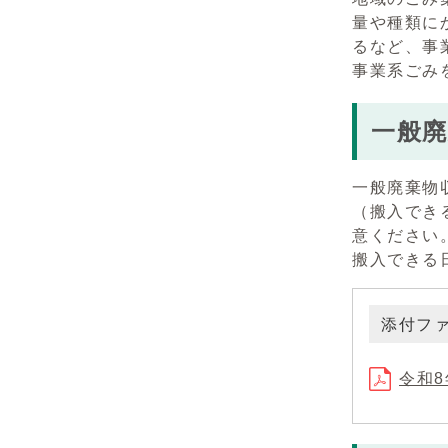
量や種類に
るなど、事
事業系ごみ
一般廃
一般廃棄物
（搬入でき
意ください
搬入できる
添付フ
令和8