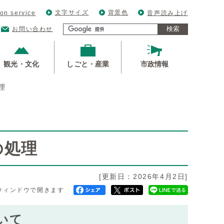
文字サイズ
背景色
ion service
音声読み上げ
検索
お問い合わせ
観光・文化
しごと・産業
市政情報
理
の処理
[更新日：2026年4月2日]
ウィンドウで開きます
いて