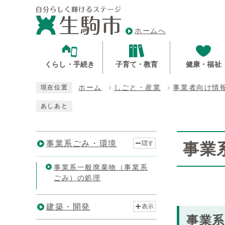
ホームへ
くらし・手続き
子育て・教育
健康・福祉
ホーム
しごと・産業
事業者向け情
現在位置
あしあと
事業系ごみ・環境
隠す
事業
事業系一般廃棄物（事業系
ごみ）の処理
建築・開発
表示
事業