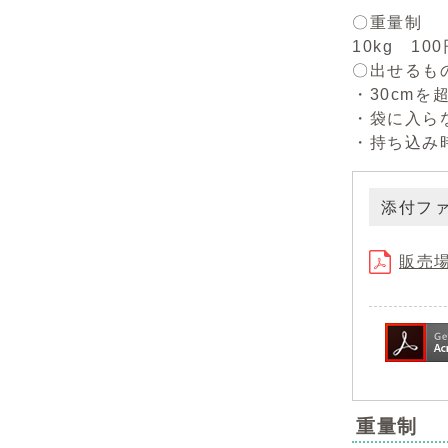
〇重量制
10kg 10
〇出せるも
・30cmを
・袋に入ら
・持ち込み
添付フ
販売場
重量制