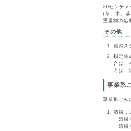
30センチ
(草、木、
重量制の処
その他
発泡ス
指定袋
合は、
方は、
事業系
事業系ごみ
清掃リ
清掃リ
清掃