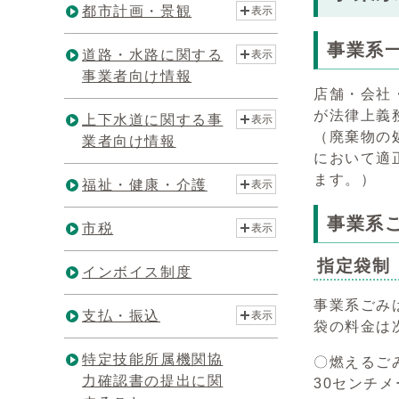
都市計画・景観
表示
事業系
道路・水路に関する
表示
事業者向け情報
店舗・会社
が法律上義
上下水道に関する事
表示
（廃棄物の
業者向け情報
において適
ます。）
福祉・健康・介護
表示
事業系
市税
表示
指定袋制
インボイス制度
事業系ごみ
支払・振込
表示
袋の料金は
特定技能所属機関協
〇燃えるご
力確認書の提出に関
30センチ