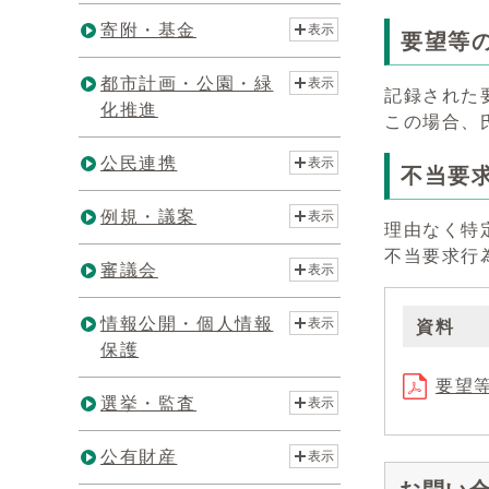
寄附・基金
表示
要望等
都市計画・公園・緑
表示
記録された
化推進
この場合、
公民連携
表示
不当要
例規・議案
表示
理由なく特
不当要求行
審議会
表示
情報公開・個人情報
表示
資料
保護
要望等
選挙・監査
表示
公有財産
表示