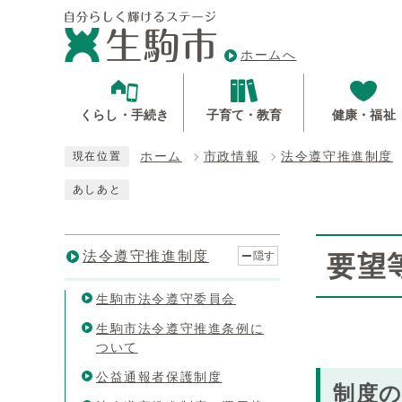
ホームへ
くらし・手続き
子育て・教育
健康・福祉
ホーム
市政情報
法令遵守推進制度
現在位置
あしあと
法令遵守推進制度
隠す
要望
生駒市法令遵守委員会
生駒市法令遵守推進条例に
ついて
公益通報者保護制度
制度