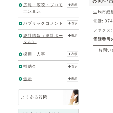
お問い
広報・広聴・プロモ
表示
ーション
生駒市総
電話: 0
パブリックコメント
表示
ファクス: 0
統計情報（統計ポー
表示
電話番号
タル）
お問い
採用・人事
表示
補助金
表示
告示
表示
よくある質問