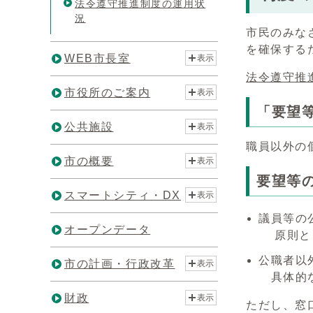
法令遵守推進制度の運用状
況
市民のみな
を確保する
WEB市長室
表示
法令遵守推
市役所のご案内
表示
「要望
公共施設
表示
職員以外の
市の概要
表示
要望等
スマートシティ・DX
表示
議員等の
オープンデータ
原則とし
公職者以
市の計画・行政改革
表示
具体的な
財政
表示
ただし、窓