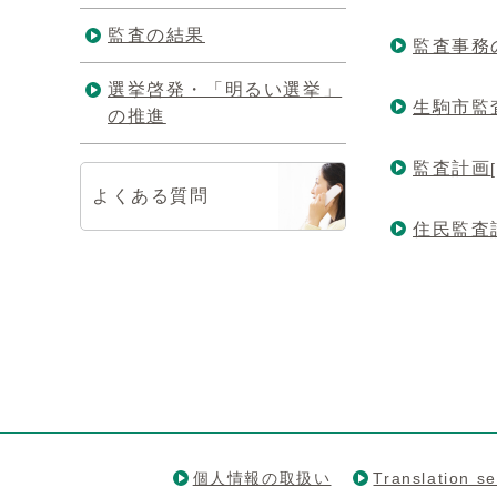
監査の結果
監査事務
選挙啓発・「明るい選挙」
生駒市監
の推進
監査計画
よくある質問
住民監査
個人情報の取扱い
Translation se