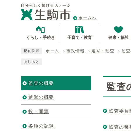
ホームへ
くらし・手続き
子育て・教育
健康・福祉
ホーム
市政情報
選挙・監査
監査
現在位置
あしあと
監査の概要
監査
選挙の概要
監査委員
投・開票
各種の記録
監査の種