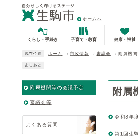
ホームへ
くらし・手続き
子育て・教育
健康・福祉
ホーム
市政情報
審議会
附属機関
現在位置
あしあと
附属機関等の会議予定
附属
審議会等
令和8年
よくある質問
第1回生