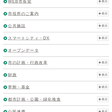
WEB市長室
表示
市役所のご案内
表示
公共施設
表示
スマートシティ・DX
表示
オープンデータ
市の計画・行政改革
表示
財政
表示
寄附・基金
表示
都市計画・公園・緑化推進
表示
公民連携
表示