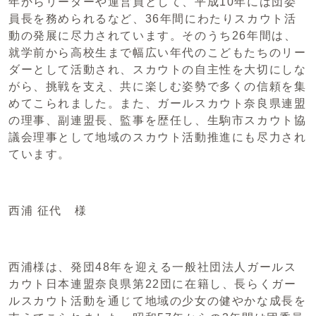
年からリーダーや運営員として、平成10年には団委
員長を務められるなど、36年間にわたりスカウト活
動の発展に尽力されています。そのうち26年間は、
就学前から高校生まで幅広い年代のこどもたちのリー
ダーとして活動され、スカウトの自主性を大切にしな
がら、挑戦を支え、共に楽しむ姿勢で多くの信頼を集
めてこられました。また、ガールスカウト奈良県連盟
の理事、副連盟長、監事を歴任し、生駒市スカウト協
議会理事として地域のスカウト活動推進にも尽力され
ています。
西浦 征代 様
西浦様は、発団48年を迎える一般社団法人ガールス
カウト日本連盟奈良県第22団に在籍し、長らくガー
ルスカウト活動を通じて地域の少女の健やかな成長を