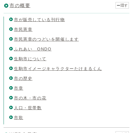
市の概要
隠す
市が販売している刊行物
市民憲章
市民憲章のつどいを開催します
ふれあい ONDO
生駒市について
生駒市イメージキャラクターたけまるくん
市の歴史
市章
市の木・市の花
人口・世帯数
市歌