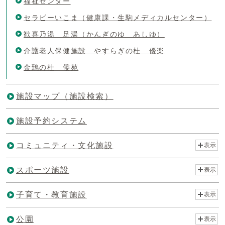
福祉センター
セラビーいこま（健康課・生駒メディカルセンター）
歓喜乃湯 足湯（かんぎのゆ あしゆ）
介護老人保健施設 やすらぎの杜 優楽
金鵄の杜 倭苑
施設マップ（施設検索）
施設予約システム
コミュニティ・文化施設
表示
スポーツ施設
表示
子育て・教育施設
表示
公園
表示