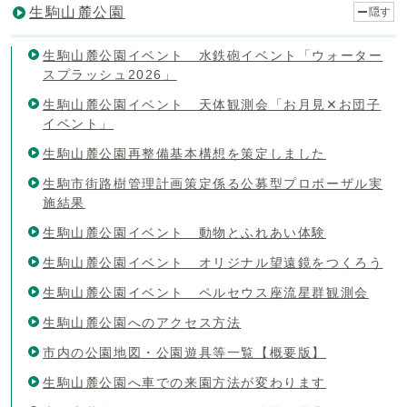
生駒山麓公園
隠す
生駒山麓公園イベント 水鉄砲イベント「ウォーター
スプラッシュ2026」
生駒山麓公園イベント 天体観測会「お月見✕お団子
イベント」
生駒山麓公園再整備基本構想を策定しました
生駒市街路樹管理計画策定係る公募型プロポーザル実
施結果
生駒山麓公園イベント 動物とふれあい体験
生駒山麓公園イベント オリジナル望遠鏡をつくろう
生駒山麓公園イベント ペルセウス座流星群観測会
生駒山麓公園へのアクセス方法
市内の公園地図・公園遊具等一覧【概要版】
生駒山麓公園へ車での来園方法が変わります