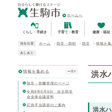
ホームへ
くらし・手続き
子育て・教育
健康・福祉
ホーム
防災・防犯
防災
情報を集
現在位置
あしあと
情報を集める
隠す
洪水
防災・危機管理のページ
令和8年6月6日 自主防災
会全体会議資料
応急手当講習のご案内
洪水