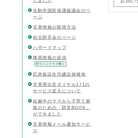
しました
お問い
生駒市国民保護協議会のペ
ージ
災害情報の取得方法
自主防災会のページ
ハザードマップ
降雨情報の提供
別ウィンドウで開く
応急仮設住宅建設候補地
災害用伝言ダイヤル171の
サービス拡大について
妊娠中のママから子育て家
族のための「防災BOOK」
ができました
災害情報メール通知サービ
ス