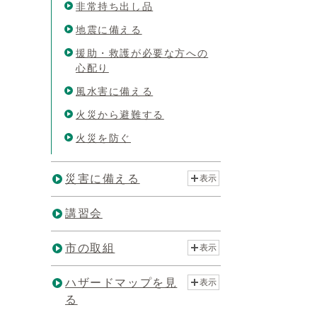
非常持ち出し品
地震に備える
援助・救護が必要な方への
心配り
風水害に備える
火災から避難する
火災を防ぐ
災害に備える
表示
講習会
市の取組
表示
ハザードマップを見
表示
る