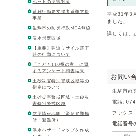
ペットの災害対策
避難行動要支援者避難支援
平成31年
事業
ました。
生駒市の防災行政MCA無線
詳しくは、
浸水想定区域
【重要】弾道ミサイル落下
時の行動について
「こども110番の家」に関
するアンケート調査結果
お問い
土砂災害特別警戒区域等の
指定について
生駒市経
土砂災害警戒区域・土砂災
電話: 07
害特別警戒区域
ファクス: 0
防災情報地図（緊急避難場
所・避難所）
電話番号
洪水ハザードマップを作成