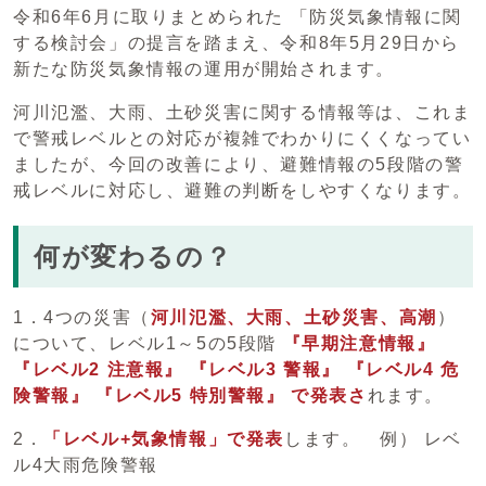
令和6年6月に取りまとめられた 「防災気象情報に関
する検討会」の提言を踏まえ、令和8年5月29日から
新たな防災気象情報の運用が開始されます。
河川氾濫、大雨、土砂災害に関する情報等は、これま
で警戒レベルとの対応が複雑でわかりにくくなってい
ましたが、今回の改善により、避難情報の5段階の警
戒レベルに対応し、避難の判断をしやすくなります。
何が変わるの？
1．4つの災害（
河川氾濫、大雨、土砂災害、高潮
）
について、レベル1～5の5段階
『
早期注意情報』
『レベル2 注意報』 『レベ
ル3 警報』 『レベル4 危
険警報』 『レベル5 特別警報』 で発表さ
れます。
2．
「レベル+気象情報」で発表
します。 例） レベ
ル4大雨危険警報