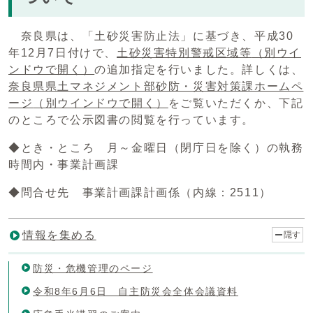
奈良県は、「土砂災害防止法」に基づき、平成30
年12月7日付けで、
土砂災害特別警戒区域等
（別ウイ
ンドウで開く）
の追加指定を行いました。詳しくは、
奈良県県土マネジメント部砂防・災害対策課ホームペ
ージ
（別ウインドウで開く）
をご覧いただくか、下記
のところで公示図書の閲覧を行っています。
◆とき・ところ 月～金曜日（閉庁日を除く）の執務
時間内・事業計画課
◆問合せ先 事業計画課計画係（内線：2511）
情報を集める
隠す
防災・危機管理のページ
令和8年6月6日 自主防災会全体会議資料