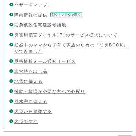
ハザードマップ
降雨情報の提供
別ウィンドウで開く
応急仮設住宅建設候補地
災害用伝言ダイヤル171のサービス拡大について
妊娠中のママから子育て家族のための「防災BOOK」
ができました
災害情報メール通知サービス
非常持ち出し品
地震に備える
援助・救護が必要な方への心配り
風水害に備える
火災から避難する
火災を防ぐ