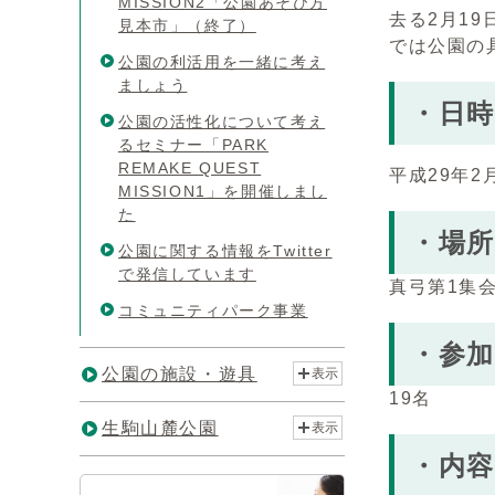
MISSION2「公園あそび方
去る2月1
見本市」（終了）
では公園の
公園の利活用を一緒に考え
ましょう
・日時
公園の活性化について考え
るセミナー「PARK
REMAKE QUEST
平成29年2
MISSION1」を開催しまし
た
・場所
公園に関する情報をTwitter
で発信しています
真弓第1集
コミュニティパーク事業
・参加
公園の施設・遊具
表示
19名
生駒山麓公園
表示
・内容