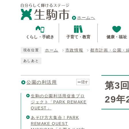
ホームへ
くらし・手続き
子育て・教育
健康・福祉
ホーム
市政情報
都市計画・公園・
現在位置
あしあと
公園の利活用
隠す
第3
生駒の公園利活用促進プロ
29年
ジェクト「PARK REMAKE
QUEST」
あそび方大集合！PARK
REMAKE QUEST