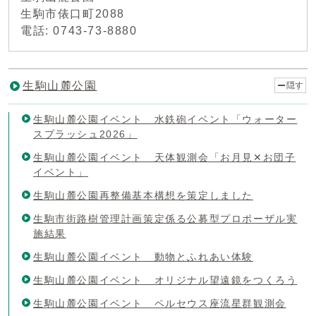
生駒市俵口町2088
電話: 0743-73-8880
生駒山麓公園
隠す
生駒山麓公園イベント 水鉄砲イベント「ウォーター
スプラッシュ2026」
生駒山麓公園イベント 天体観測会「お月見✕お団子
イベント」
生駒山麓公園再整備基本構想を策定しました
生駒市街路樹管理計画策定係る公募型プロポーザル実
施結果
生駒山麓公園イベント 動物とふれあい体験
生駒山麓公園イベント オリジナル望遠鏡をつくろう
生駒山麓公園イベント ペルセウス座流星群観測会