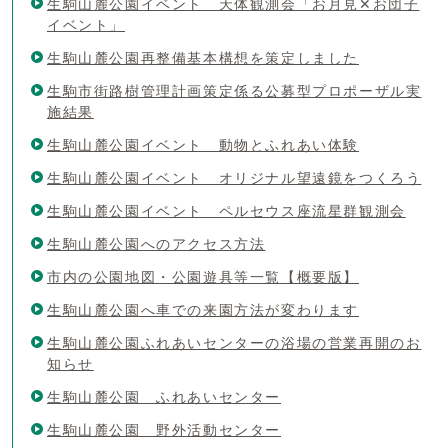
生駒山麓公園イベント 天体観測会「お月見✕お団子
イベント」
生駒山麓公園再整備基本構想を策定しました
生駒市街路樹管理計画策定係る公募型プロポーザル実
施結果
生駒山麓公園イベント 動物とふれあい体験
生駒山麓公園イベント オリジナル望遠鏡をつくろう
生駒山麓公園イベント ペルセウス座流星群観測会
生駒山麓公園へのアクセス方法
市内の公園地図・公園遊具等一覧【概要版】
生駒山麓公園へ車での来園方法が変わります
生駒山麓公園ふれあいセンターの浴場の営業再開のお
知らせ
生駒山麓公園 ふれあいセンター
生駒山麓公園 野外活動センター