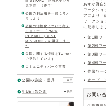
MISSION2「公園あそび方
あすか野自
見本市」（終了）
ワークショ
公園の利活用を一緒に考え
アにより「
ましょう
ワークショ
公園の活性化について考え
に配布しま
るセミナー「PARK
REMAKE QUEST
第1回ワ
MISSION1」を開催しまし
第2回ワ
た
公園に関する情報をTwitter
第3回ワ
で発信しています
第4回ワ
コミュニティパーク事業
作業ワー
オープニ
公園の施設・遊具
表示
生駒山麓公園
表示
お問い
生駒市建