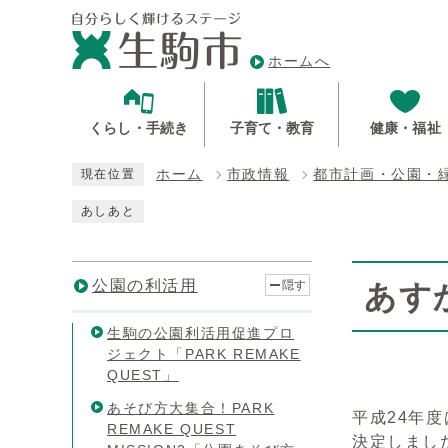
ホームへ
くらし・手続き
子育て・教育
健康・福祉
ホーム
市政情報
都市計画・公園・
現在位置
あしあと
公園の利活用
隠す
あす
生駒の公園利活用促進プロ
ジェクト「PARK REMAKE
QUEST」
あそび方大集合！PARK
平成24年
REMAKE QUEST
決定しまし