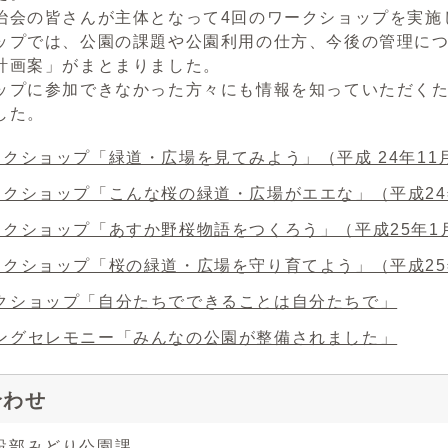
治会の皆さんが主体となって4回のワークショップを実施
ップでは、公園の課題や公園利用の仕方、今後の管理に
計画案」がまとまりました。
ップに参加できなかった方々にも情報を知っていただく
した。
ークショップ「緑道・広場を見てみよう」（平成 24年11
ークショップ「こんな桜の緑道・広場がエエな」（平成24年
ークショップ「あすか野桜物語をつくろう」（平成25年1
ークショップ「桜の緑道・広場を守り育てよう」（平成25
クショップ「自分たちでできることは自分たちで」
ングセレモニー「みんなの公園が整備されました」
合わせ
設部みどり公園課