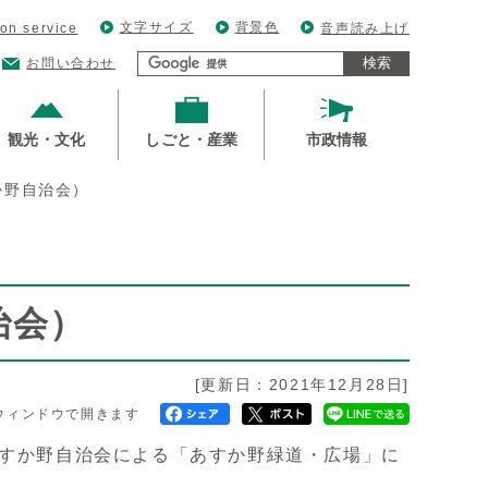
文字サイズ
背景色
ion service
音声読み上げ
検索
お問い合わせ
観光・文化
しごと・産業
市政情報
か野自治会）
治会）
[更新日：2021年12月28日]
ウィンドウで開きます
あすか野自治会による「あすか野緑道・広場」に