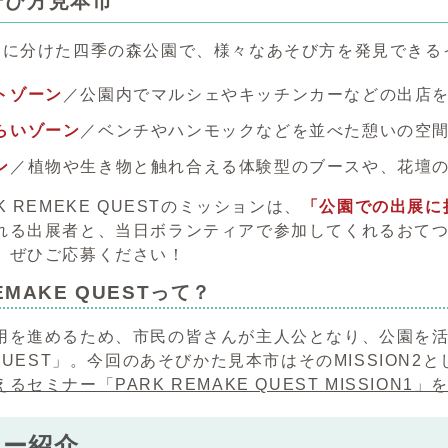
そび方見本市
ンに分けた四季の森公園で、様々なあそび方を発見できる
トゾーン
／公園内でマルシェやキッチンカーなどの出店
らいゾーン
／ベンチやハンモックなどを並べた憩いの空
ン
／植物や生き物と触れ合える体験型のブースや、花壇
K REMEKE QUESTのミッションは、
「公園での出展に
れる出展者と、当日ボランティアで参加してくれるおて
。ぜひご応募ください！
EMAKE QUESTって？
用を進めるため、市民の皆さんが主人公となり、公園を活
 QUEST」。今回のあそびかた見本市はそのMISSION
るセミナー「PARK REMAKE QUEST MISSION1
ター紹介