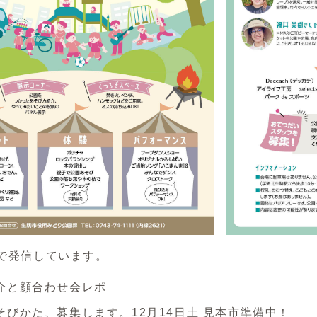
eで発信しています。
介と顔合わせ会レポ
そびかた、募集します。12月14日土 見本市準備中！