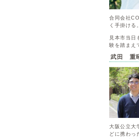
合同会社C
く手掛ける
見本市当日
験を踏まえ
武田 重
大阪公立大
どに携わっ