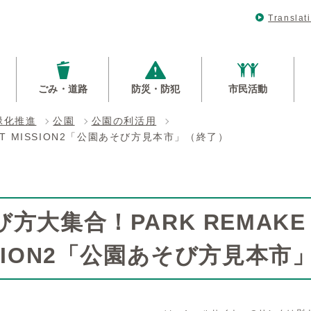
Translat
ごみ・道路
防災・防犯
市民活動
緑化推進
公園
公園の利活用
ST MISSION2「公園あそび方見本市」（終了）
方大集合！PARK REMAKE 
SSION2「公園あそび方見本市