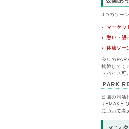
公園あ
3つのゾー
マーケッ
憩い・語
体験ゾー
今年のPAR
挑戦してく
ドバイス可
PARK R
公園の利活
REMAKE
について考え
メン