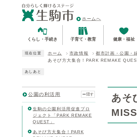
ホームへ
くらし・手続き
子育て・教育
健康・福祉
ホーム
市政情報
都市計画・公園・
現在位置
あそび方大集合！PARK REMAKE QUE
あしあと
公園の利活用
隠す
あそび
生駒の公園利活用促進プロ
MI
ジェクト「PARK REMAKE
QUEST」
あそび方大集合！PARK