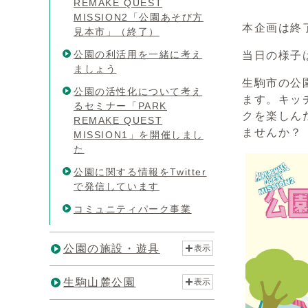
REMAKE QUEST
MISSION2「公園あそび方
本企画は終
見本市」（終了）
公園の利活用を一緒に考え
当日の様子
ましょう
生駒市の公
公園の活性化について考え
ます。キッ
るセミナー「PARK
クを楽しん
REMAKE QUEST
ませんか？
MISSION1」を開催しまし
た
公園に関する情報をTwitter
で発信しています
コミュニティパーク事業
公園の施設・遊具
表示
生駒山麓公園
表示