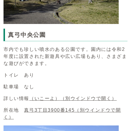
真弓中央公園
市内でも珍しい噴水のある公園です。園内には令和2
年度に設置された新遊具や広い広場もあり、さまざま
な遊びができます。
トイレ あり
駐車場 なし
詳しい情報
（いこーよ）
（別ウインドウで開く）
所在地
真弓3丁目3900番145
（別ウインドウで開
く）