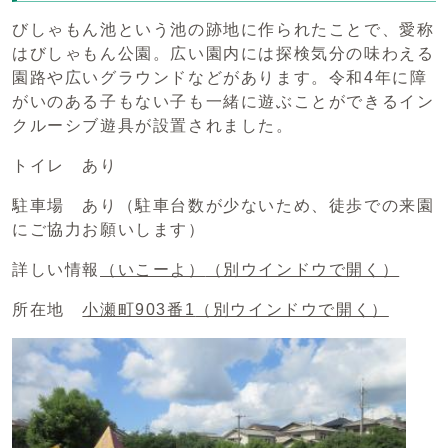
びしゃもん池という池の跡地に作られたことで、愛称
はびしゃもん公園。広い園内には探検気分の味わえる
園路や広いグラウンドなどがあります。令和4年に障
がいのある子もない子も一緒に遊ぶことができるイン
クルーシブ遊具が設置されました。
トイレ あり
駐車場 あり（駐車台数が少ないため、徒歩での来園
にご協力お願いします）
詳しい情報
（いこーよ）
（別ウインドウで開く）
所在地
小瀬町903番1
（別ウインドウで開く）