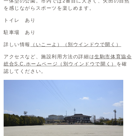
一体型の公園。市内では2番目に大きく、矢田の自然
を感じながらスポーツを楽しめます。
トイレ あり
駐車場 あり
詳しい情報
（いこーよ）
（別ウインドウで開く）
アクセスなど、施設利用方法の詳細は
生駒市体育協会
総合S.C.ホームページ
（別ウインドウで開く）
を確
認してください。