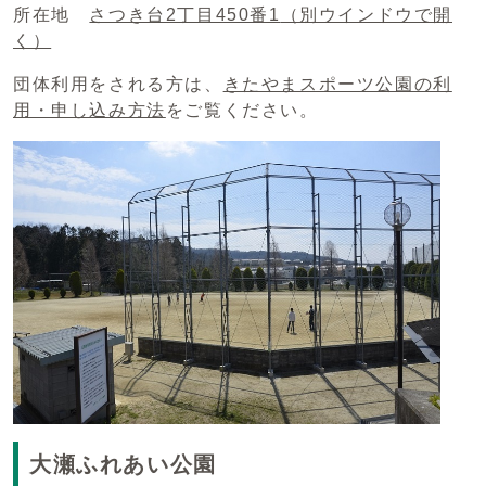
所在地
さつき台2丁目450番1
（別ウインドウで開
く）
団体利用をされる方は、
きたやまスポーツ公園の利
用・申し込み方法
をご覧ください。
大瀬ふれあい公園