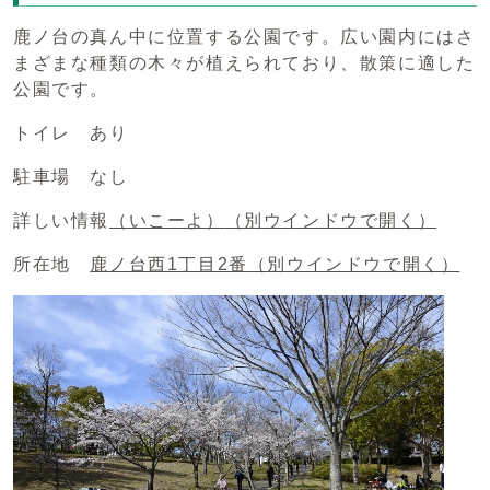
鹿ノ台の真ん中に位置する公園です。広い園内にはさ
まざまな種類の木々が植えられており、散策に適した
公園です。
トイレ あり
駐車場 なし
詳しい情報
（いこーよ）
（別ウインドウで開く）
所在地
鹿ノ台西1丁目2番
（別ウインドウで開く）