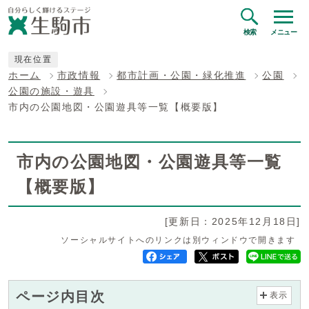
検索
メニュー
現在位置
ホーム
市政情報
都市計画・公園・緑化推進
公園
公園の施設・遊具
市内の公園地図・公園遊具等一覧【概要版】
市内の公園地図・公園遊具等一覧
【概要版】
[更新日：2025年12月18日]
ソーシャルサイトへのリンクは別ウィンドウで開きます
ページ内目次
表示