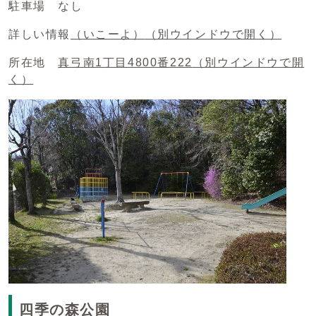
駐車場 なし
詳しい情報
（いこーよ）
（別ウインドウで開く）
所在地
真弓南1丁目4800番222
（別ウインドウで開
く）
四季の森公園