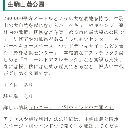
生駒山麓公園
290,000平方メートルという広大な敷地を持ち、生駒
山の大自然を感じながらバーベキューやキャンプ、森
林内の散策、研修などを楽しめる市内最大級の公園で
す。研修室やお風呂がある「ふれあいセンター」や、
バーベキュースペース、ウッドデッキサイトなどを含
む「野外活動センター」、本格的なアスレチックを楽
しめる「フィールドアスレチック」など施設も充実。
春には桜、秋には紅葉が鑑賞できるなど、幅広い世代
が楽しめる公園です。
トイレ あり
駐車場 あり
詳しい情報
（いこーよ）
（別ウインドウで開く）
アクセスや施設利用方法の詳細は、
生駒山麓公園ホー
ムページ
（別ウインドウで開く）
を確認してくださ