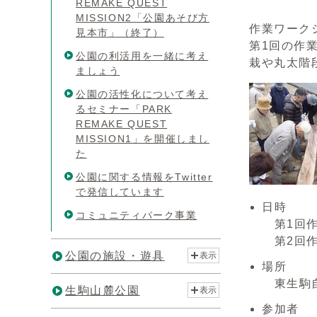
REMAKE QUEST
MISSION2「公園あそび方
作業ワーク
見本市」（終了）
第1回の作
公園の利活用を一緒に考え
栽や丸太階
ましょう
公園の活性化について考え
るセミナー「PARK
REMAKE QUEST
MISSION1」を開催しまし
た
公園に関する情報をTwitter
で発信しています
日時
コミュニティパーク事業
第1回作
第2回作
公園の施設・遊具
表示
場所
東生駒
生駒山麓公園
表示
参加者