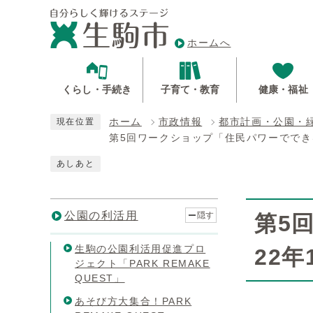
ホームへ
くらし・手続き
子育て・教育
健康・福祉
ホーム
市政情報
都市計画・公園・
現在位置
第5回ワークショップ「住民パワーでできる
あしあと
公園の利活用
隠す
第5
生駒の公園利活用促進プロ
22年
ジェクト「PARK REMAKE
QUEST」
あそび方大集合！PARK