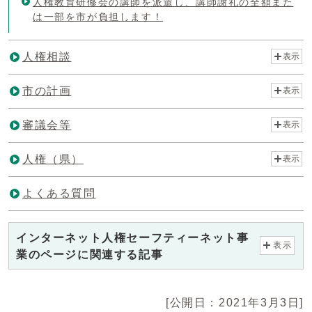
人権教育研修会の講師を派遣し、講師謝礼の全額また
は一部を市が負担します！
人権相談
表示
市の計画
表示
審議会等
表示
人権（県）
表示
よくある質問
インターネット人権セーフティーネット事
表示
業のページに関連する記事
[公開日：2021年3月3日]