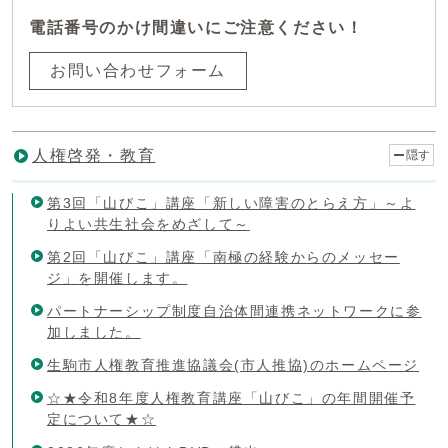
電話番号のかけ間違いにご注意ください！
お問い合わせフォーム
人権啓発・教育
隠す
第3回「山びこ」講座「新しい障害のとらえ方」～よ
りよい共生社会をめざして～
第2回「山びこ」講座「南極の経験からのメッセー
ジ」を開催します。
パートナーシップ制度自治体間連携ネットワークに参
加しました。
生駒市人権教育推進協議会(市人推協)のホームページ
☆★令和8年度人権教育講座「山びこ」の年間開催予
定について★☆