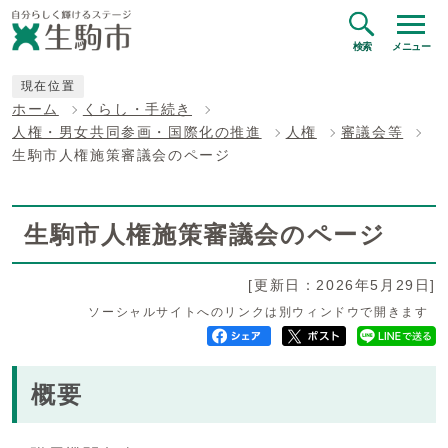
検索
メニュー
現在位置
ホーム
くらし・手続き
人権・男女共同参画・国際化の推進
人権
審議会等
生駒市人権施策審議会のページ
生駒市人権施策審議会のページ
[更新日：2026年5月29日]
ソーシャルサイトへのリンクは別ウィンドウで開きます
概要