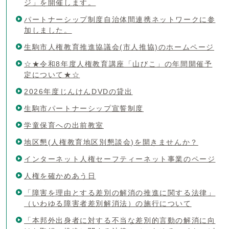
ジ」を開催します。
パートナーシップ制度自治体間連携ネットワークに参
加しました。
生駒市人権教育推進協議会(市人推協)のホームページ
☆★令和8年度人権教育講座「山びこ」の年間開催予
定について★☆
2026年度じんけんDVDの貸出
生駒市パートナーシップ宣誓制度
学童保育への出前教室
地区懇(人権教育地区別懇談会)を開きませんか？
インターネット人権セーフティーネット事業のページ
人権を確かめあう日
「障害を理由とする差別の解消の推進に関する法律」
（いわゆる障害者差別解消法）の施行について
「本邦外出身者に対する不当な差別的言動の解消に向