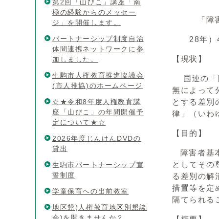
第2回「山びこ」講座「南
極の経験からのメッセー
「障害を理
ジ」を開催します。
パートナーシップ制度自治
28年）4
体間連携ネットワークに参
【現状】
加しました。
生駒市人権教育推進協議会
国連の「障
(市人推協)のホームページ
無によって
☆★令和8年度人権教育講
とする差別
座「山びこ」の年間開催予
律」（いわ
定について★☆
【目的】
2026年度じんけんDVDの
貸出
障害者基本
としてその
生駒市パートナーシップ宣
誓制度
る差別の解
措置等を定
学童保育への出前教室
隔てられる
地区懇(人権教育地区別懇談
会)を開きませんか？