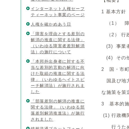
【概要】
インターネット人権セーフ
1 基本方針
ティーネット事業のページ
（1） 障
人権を確かめあう日
「障害を理由とする差別の
（2） 行
解消の推進に関する法律」
（いわゆる障害者差別解消
(3) 事
法）の施行について
(4) そ
「本邦外出身者に対する不
当な差別的言動の解消に向
2 国・市
けた取組の推進に関する法
律」（いわゆるヘイトスピ
国及び地方
ーチ解消法）が施行されま
した
な施策を策
「部落差別の解消の推進に
3 基本的
関する法律」（いわゆる部
落差別解消推進法）が施行
(1) 行
されました
行うため、
情報流通プラットフォーム