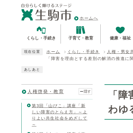
ホームへ
くらし・手続き
子育て・教育
健康・福祉
ホーム
くらし・手続き
人権・男女
現在位置
「障害を理由とする差別の解消の推進に
あしあと
人権啓発・教育
隠す
「障
第3回「山びこ」講座「新
わゆ
しい障害のとらえ方」～よ
りよい共生社会をめざして
～