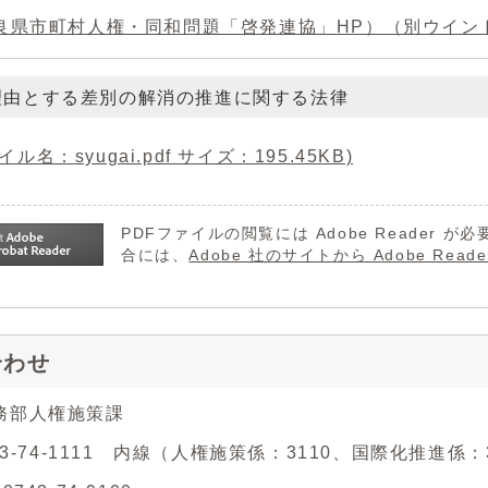
良県市町村人権・同和問題「啓発連協」HP）
（別ウイン
理由とする差別の解消の推進に関する法律
ル名：syugai.pdf サイズ：195.45KB)
PDFファイルの閲覧には Adobe Reader
合には、
Adobe 社のサイトから Adobe R
合わせ
務部人権施策課
743-74-1111 内線（人権施策係：3110、国際化推進係：