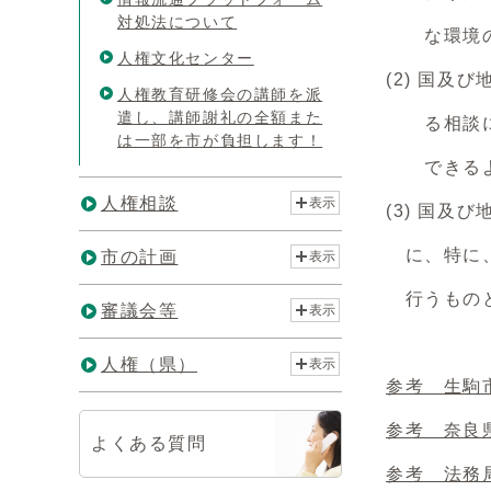
対処法について
な環境の
人権文化センター
(2) 国
人権教育研修会の講師を派
遣し、講師謝礼の全額また
る相談に的
は一部を市が負担します！
できるよ
人権相談
表示
(3) 国
に、特に、
市の計画
表示
行うもの
審議会等
表示
人権（県）
表示
参考 生駒
参考 奈良
よくある質問
参考 法務