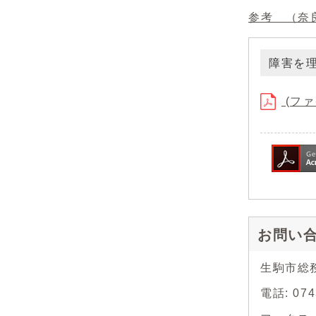
参考 （奈
障害を
(ファイ
お問い
生駒市総
電話: 0