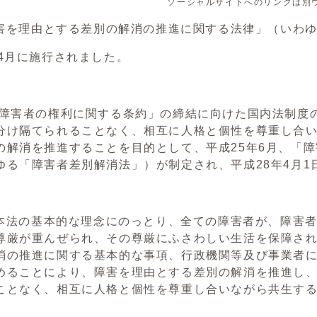
ソーシャルサイトへのリンクは別
由とする差別の解消の推進に関する法律」（いわゆる障
月に施行されました。
害者の権利に関する条約」の締結に向けた国内法制度の
分け隔てられることなく、相互に人格と個性を尊重し合
の解消を推進することを目的として、平成25年6月、「
ゆる「障害者差別解消法」）が制定され、平成28年4月1
法の基本的な理念にのっとり、全ての障害者が、障害者
尊厳が重んぜられ、その尊厳にふさわしい生活を保障さ
消の推進に関する基本的な事項、行政機関等及び事業者
めることにより、障害を理由とする差別の解消を推進し
ことなく、相互に人格と個性を尊重し合いながら共生す