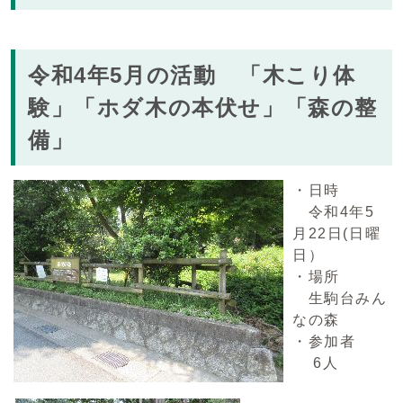
令和4年5月の活動 「木こり体
験」「ホダ木の本伏せ」「森の整
備」
・日時
令和4年5
月22日(日曜
日）
・場所
生駒台みん
なの森
・参加者
6人