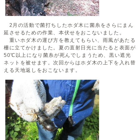
2月の活動で菌打ちしたホダ木に菌糸をさらにまん
延させるための作業、本伏せをおこないました。
重いホダ木の運び方を教えてもらい、雨風があたる
柵に立てかけました。夏の直射日光に当たると表面が
50℃以上になり菌糸が死んでしまうため、黒い遮光
ネットを被せます。次回からはホダ木の上下を入れ替
える天地返しをおこないます。