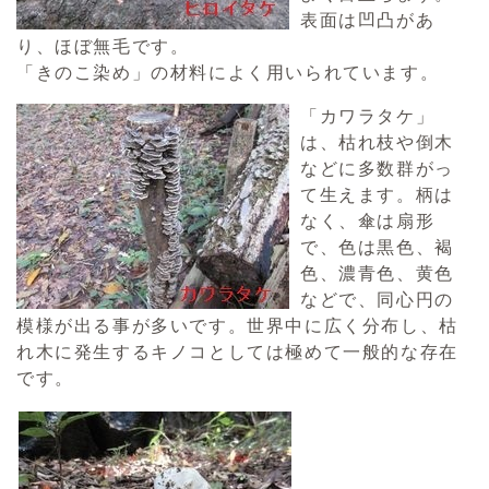
表面は凹凸があ
り、ほぼ無毛です。
「きのこ染め」の材料によく用いられています。
「カワラタケ」
は、枯れ枝や倒木
などに多数群がっ
て生えます。柄は
なく、傘は扇形
で、色は黒色、褐
色、濃青色、黄色
などで、同心円の
模様が出る事が多いです。世界中に広く分布し、枯
れ木に発生するキノコとしては極めて一般的な存在
です。