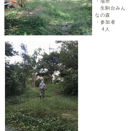
・場所
生駒台みん
なの森
・参加者
4人