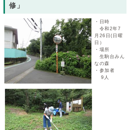
修」
・日時
令和2年7
月26日(日曜
日）
・場所
生駒台みん
なの森
・参加者
9人