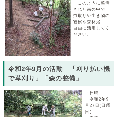
このように整備
された森の中で
虫取りや生き物の
観察や森林浴…
自由に活用してく
ださい。
令和2年9月の活動 「刈り払い機
で草刈り」「森の整備」
・日時
令和2年9
月27日(日曜
日）