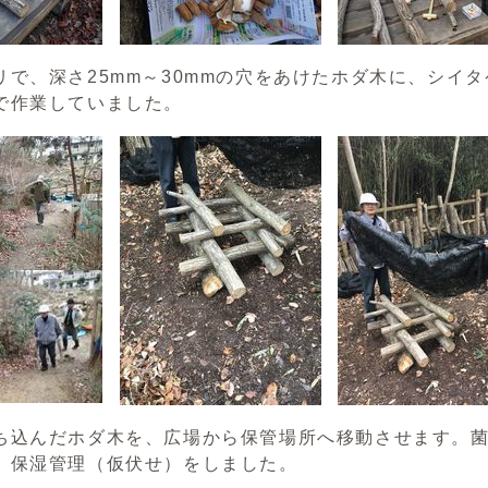
で、深さ25mm～30mmの穴をあけたホダ木に、シイ
で作業していました。
込んだホダ木を、広場から保管場所へ移動させます。菌
、保湿管理（仮伏せ）をしました。