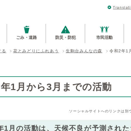
Translat
ごみ・道路
防災・防犯
市民活動
する
花とみどりにふれあう
生駒台みんなの森
令和2年1
2年1月から3月までの活動
ソーシャルサイトへのリンクは別
年1月の活動は、天候不良が予測され