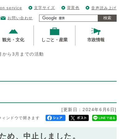
文字サイズ
背景色
ion service
音声読み上げ
検索
お問い合わせ
観光・文化
しごと・産業
市政情報
月から3月までの活動
[更新日：2024年6月6日]
ウィンドウで開きます
たため、中止しました。