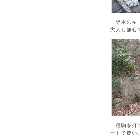
専用のキリ
大人も無心
種駒を打ち
ートで覆い