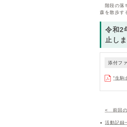
階段の落ち
森を散歩す
令和2
止し
添付フ
“生駒
< 前回
活動記録