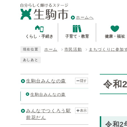
ホームへ
くらし・手続き
子育て・教育
健康・福祉
ホーム
市民活動
まちづくりに参加
現在位置
あしあと
生駒台みんなの森
隠す
令和
生駒台みんなの森
みんなでつくろう駅
表示
前花だん
令和2