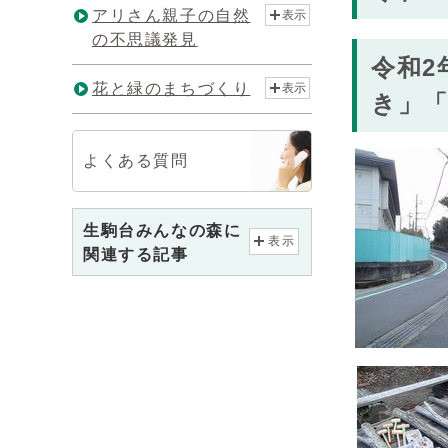
アリさん親子の自然
表示
の不思議発見
令和2
花と緑のまちづくり
表示
き」
よくある質問
生駒台みんなの森に
表示
関連する記事