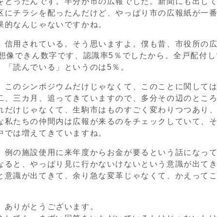
をとったんです。半分が市の広報でした。新聞にも出し
区にチラシを配ったんだけど、やっぱり市の広報紙が一
果的なんじゃないですかね。
）信用されている。そう思いますよ。僕も昔、市役所の広
て想像できん数字です、認識率5％でしたから。全戸配付
」「読んでいる」というのは5％。
）このシンポジウムだけじゃなくて、このことに関して
二、三カ月、追ってきていますので、多分その辺のとこ
れだけじゃなくて、生駒市はものすごく変わりつつあり
な私たちの仲間内は広報が来るのをチェックしていて、
中では増えてきていますね。
、例の施設使用に来年度からお金が要るという話になって
なると、やっぱり見に行かないけないという意識が出て
と意識が出てきて、余り急な変革じゃなくて、かえって
）ありがとうございます。