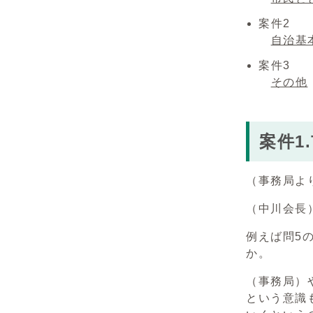
案件2
自治基
案件3
その他
案件1
（事務局よ
（中川会長
例えば問5
か。
（事務局）
という意識