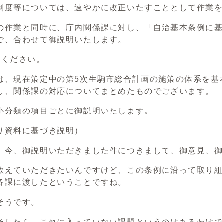
制度等については、速やかに改正いたすこととして作業
の作業と同時に、庁内関係課に対し、「自治基本条例に
で、合わせて御説明いたします。
覧ください。
は、現在策定中の第5次生駒市総合計画の施策の体系を基
し、関係課の対応についてまとめたものでございます。
小分類の項目ごとに御説明いたします。
り資料に基づき説明）
）今、御説明いただきました件につきまして、御意見、
教えていただきたいんですけど、この条例に沿って取り
各課に渡したということですね。
そうです。
そしたら、これに入っていない課題というのはあるわけ