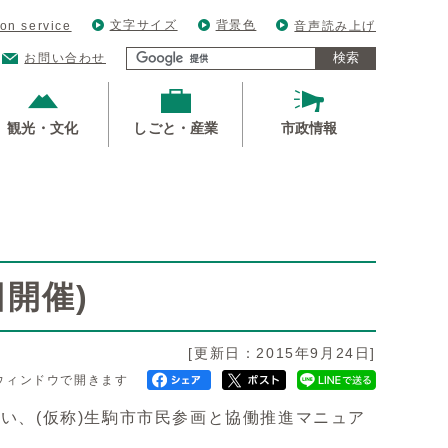
文字サイズ
背景色
ion service
音声読み上げ
検索
お問い合わせ
観光・文化
しごと・産業
市政情報
日開催)
[更新日：2015年9月24日]
ウィンドウで開きます
扱い、(仮称)生駒市市民参画と協働推進マニュア