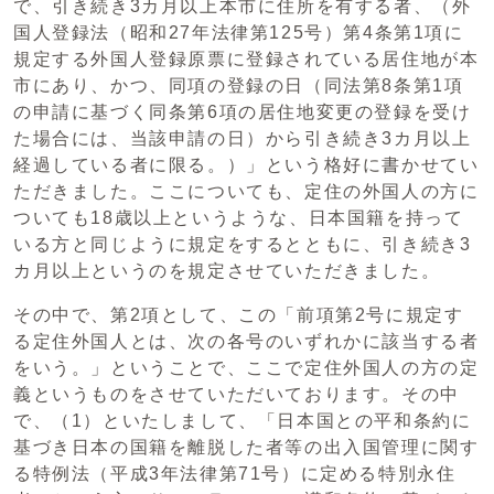
で、引き続き3カ月以上本市に住所を有する者、（外
国人登録法（昭和27年法律第125号）第4条第1項に
規定する外国人登録原票に登録されている居住地が本
市にあり、かつ、同項の登録の日（同法第8条第1項
の申請に基づく同条第6項の居住地変更の登録を受け
た場合には、当該申請の日）から引き続き3カ月以上
経過している者に限る。）」という格好に書かせてい
ただきました。ここについても、定住の外国人の方に
ついても18歳以上というような、日本国籍を持って
いる方と同じように規定をするとともに、引き続き3
カ月以上というのを規定させていただきました。
その中で、第2項として、この「前項第2号に規定す
る定住外国人とは、次の各号のいずれかに該当する者
をいう。」ということで、ここで定住外国人の方の定
義というものをさせていただいております。その中
で、（1）といたしまして、「日本国との平和条約に
基づき日本の国籍を離脱した者等の出入国管理に関す
る特例法（平成3年法律第71号）に定める特別永住