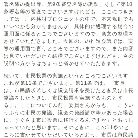
署名簿の提出等、第9条審査名簿の調製、そして第10
条署名等の審査でございますけれども、ここにつきま
しては、庁内検討プロジェクトの中で、本来規則でも
いいのかも分かりませんが、具体的に処理する場合の
運用面に係るところでございますので、条文の整理を
させていただきました。今回のこの推進会議では、実
際の運用面で言うところでございますので、また内容
は見ていただいたら結構でございますけれども、今の
説明の方からはちょっと省かせていただきます。
続いて、市民投票の実施というところでございます。
これが第11条でございます。第11条では、「市長
は、市民請求若しくは議会請求を受けたとき又は市長
発議をしたときは、市民投票を実施するものとす
る」。ここについて以前、委員さんからも、「こうい
うふうに市民の発議、議会の発議請求等があった場合
に、すぐさま市民投票に移行するんですか」とおっし
ゃっていたと思います。そのときに、この11条のと
ころに書かせていただいているとおり、市長は市民請