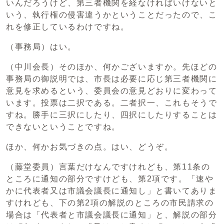
いんだろうけど、第三者機関を経なければいけないと
いう、執行権の侵害違うかということだったので、こ
れを修正しているわけですね。
（事務局）はい。
（中川会長）そのほか、何かございますか。先ほどの
事務局の御説明では、市長は必要に応じ第三者機関に
意見を求めるという、委員会の意見どおりに変わって
います。投票は二択である。二者択一、これもそうで
すね。勝手に三択にしたり、四択にしたりすることは
できないということですね。
ほか、何かお気づきの点。はい、どうぞ。
（藤堂委員）言葉だけなんですけれども、第11条の
ところに通知の部分ですけども、第2項です。「速や
かに代表者又は市議会議長に通知し」と書いてありま
すけれども、下の第2項の解説のところの市民請求の
場合は「代表者と市議会議長に通知」と、解説の部分