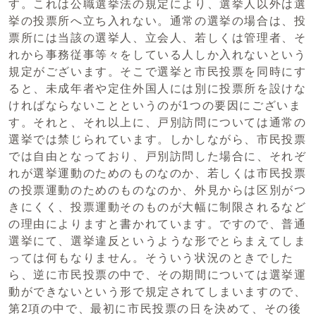
す。これは公職選挙法の規定により、選挙人以外は選
挙の投票所へ立ち入れない。通常の選挙の場合は、投
票所には当該の選挙人、立会人、若しくは管理者、そ
れから事務従事等々をしている人しか入れないという
規定がございます。そこで選挙と市民投票を同時にす
ると、未成年者や定住外国人には別に投票所を設けな
ければならないことというのが1つの要因にございま
す。それと、それ以上に、戸別訪問については通常の
選挙では禁じられています。しかしながら、市民投票
では自由となっており、戸別訪問した場合に、それぞ
れが選挙運動のためのものなのか、若しくは市民投票
の投票運動のためのものなのか、外見からは区別がつ
きにくく、投票運動そのものが大幅に制限されるなど
の理由によりますと書かれています。ですので、普通
選挙にて、選挙違反というような形でとらまえてしま
っては何もなりません。そういう状況のときでした
ら、逆に市民投票の中で、その期間については選挙運
動ができないという形で規定されてしまいますので、
第2項の中で、最初に市民投票の日を決めて、その後