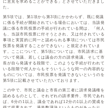
に意見を求めることができる」とさせていただきまし
た。
第5項では、第1項から第3項にかかわらず、既に発議
に係る手続が開始されている場合においては、当該発
議に係る市民投票の手続が行われている間は、「何人
も、当該市民投票に付そうとされ、又は付されている
事項と実質的に同一と認められる事項については市民
投票を発議することができない」と規定されていま
す。ここについて、第5項については、市民請求に基
づいて発議、若しくは議会の方の請求発議、そして市
長が自ら発議する段階で、このような手続が行われて
いる段階で何人からもそういうふうな同一の内容的な
ものについては、市民投票を発議できないというのを
第5項に記載させていただいております。
この中で、市民と議会と市長の第三者に請求発議権を
認めるものとして、それぞれの請求要件、市民であれ
ば、6分の1以上、議会であれば12分の1以上の賛成を
得て提案されて、過半数議決というものがあったり、