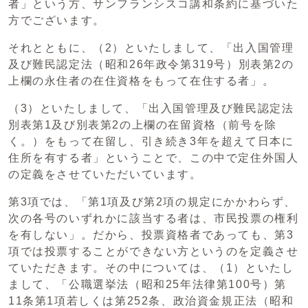
者」という方、サンフランシスコ講和条約に基づいた
方でございます。
それとともに、（2）といたしまして、「出入国管理
及び難民認定法（昭和26年政令第319号）別表第2の
上欄の永住者の在住資格をもって在住する者」。
（3）といたしまして、「出入国管理及び難民認定法
別表第1及び別表第2の上欄の在留資格（前号を除
く。）をもって在留し、引き続き3年を超えて日本に
住所を有する者」ということで、この中で定住外国人
の定義をさせていただいています。
第3項では、「第1項及び第2項の規定にかかわらず、
次の各号のいずれかに該当する者は、市民投票の権利
を有しない」。だから、投票資格者であっても、第3
項では投票することができない方というのを定義させ
ていただきます。その中については、（1）といたし
まして、「公職選挙法（昭和25年法律第100号）第
11条第1項若しくは第252条、政治資金規正法（昭和