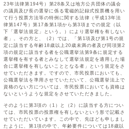
23年法律第194号）第28条又は地方公共団体の議会
の議員及び長の選挙に係る電磁的記録式投票機を用い
て行う投票方法等の特例に関する法律（平成13年法
律第147号）第17条第1項から第3項までの規定（以
下「選挙法規定」という。）により選挙権を有しない
者」。その方と、（2）では、「第1項及び第1号の規
定に該当する年齢18歳以上20歳未満の者及び同項第2
項の規定に該当する者を公職選挙法第9条に規定する
選挙権を有する者とみなして選挙法規定を適用した場
合に選挙権を有しないこととなる者」という規定をさ
せていただきます。ですので、市民投票においても、
公職選挙法を準用させていただいて、公職選挙法上で
資格のない方については、市民投票においても資格は
ないというような規定をさせていただきました。
そのように第3項の（1）と（2）に該当する方につい
ては、市民投票の投票権を有しないという形で記載さ
せていただいています。この中で、先ほども申しまし
たように、第1項の中で、年齢要件については18歳以