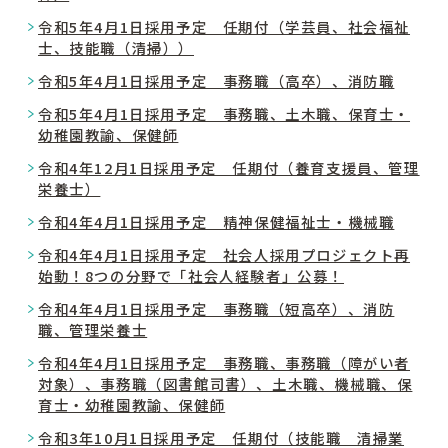
令和5年4月1日採用予定 任期付（学芸員、社会福祉
士、技能職（清掃））
令和5年4月1日採用予定 事務職（高卒）、消防職
令和5年4月1日採用予定 事務職、土木職、保育士・
幼稚園教諭、保健師
令和4年12月1日採用予定 任期付（養育支援員、管理
栄養士）
令和4年4月1日採用予定 精神保健福祉士・機械職
令和4年4月1日採用予定 社会人採用プロジェクト再
始動！8つの分野で「社会人経験者」公募！
令和4年4月1日採用予定 事務職（短高卒）、消防
職、管理栄養士
令和4年4月1日採用予定 事務職、事務職（障がい者
対象）、事務職（図書館司書）、土木職、機械職、保
育士・幼稚園教諭、保健師
令和3年10月1日採用予定 任期付（技能職 清掃業