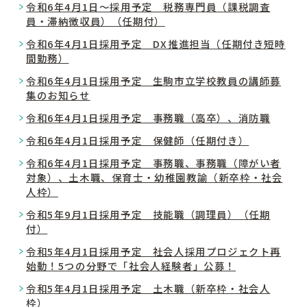
令和6年4月1日～採用予定 税務専門員（課税調査
員・滞納徴収員）（任期付）
令和6年4月1日採用予定 DX推進担当（任期付き短時
間勤務）
令和6年4月1日採用予定 生駒市立学校教員の講師募
集のお知らせ
令和6年4月1日採用予定 事務職（高卒）、消防職
令和6年4月1日採用予定 保健師（任期付き）
令和6年4月1日採用予定 事務職、事務職（障がい者
対象）、土木職、保育士・幼稚園教諭（新卒枠・社会
人枠）
令和5年9月1日採用予定 技能職（調理員）（任期
付）
令和5年4月1日採用予定 社会人採用プロジェクト再
始動！5つの分野で「社会人経験者」公募！
令和5年4月1日採用予定 土木職（新卒枠・社会人
枠）