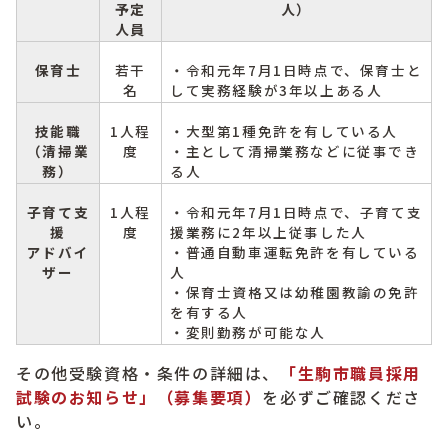
予定
人）
人員
保育士
若干
・令和元年7月1日時点で、保育士と
名
して実務経験が3年以上ある人
技能職
1人程
・大型第1種免許を有している人
（清掃業
度
・主として清掃業務などに従事でき
務）
る人
子育て支
1人程
・令和元年7月1日時点で、子育て支
援
度
援業務に2年以上従事した人
アドバイ
・普通自動車運転免許を有している
ザー
人
・保育士資格又は幼稚園教諭の免許
を有する人
・変則勤務が可能な人
その他受験資格・条件の詳細は、
「生駒市職員採用
試験のお知らせ」（募集要項）
を必ずご確認くださ
い。