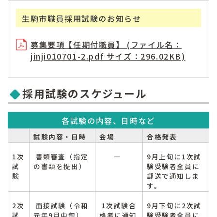
生駒市職員採用試験のお知らせ
募集要項【任期付職員】 (ファイル名：
jinji010701-2.pdf サイズ：296.02KB)
採用試験のスケジュール
各試験の内容、日時など
試験内容・日時
会場
合格発表
1次
書類審査（指定
―
9月上旬に1次試
試
の書類を提出）
験受験者全員に
験
郵送で通知しま
す。
2次
面接試験（令和
1次試験合
9月下旬に2次試
試
元年9月中旬）
格者に通知
験受験者全員に