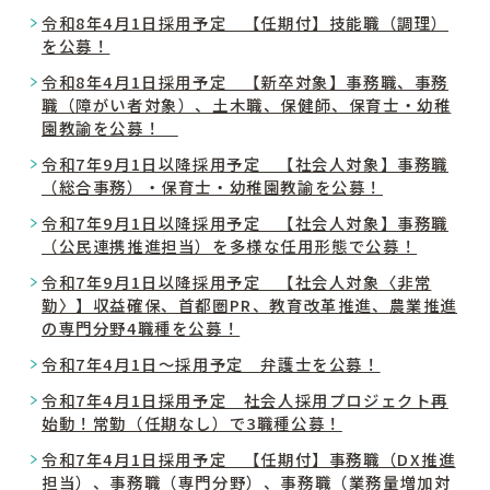
令和8年4月1日採用予定 【任期付】技能職（調理）
を公募！
令和8年4月1日採用予定 【新卒対象】事務職、事務
職（障がい者対象）、土木職、保健師、保育士・幼稚
園教諭を公募！
令和7年9月1日以降採用予定 【社会人対象】事務職
（総合事務）・保育士・幼稚園教諭を公募！
令和7年9月1日以降採用予定 【社会人対象】事務職
（公民連携推進担当）を多様な任用形態で公募！
令和7年9月1日以降採用予定 【社会人対象〈非常
勤〉】収益確保、首都圏PR、教育改革推進、農業推進
の専門分野4職種を公募！
令和7年4月1日～採用予定 弁護士を公募！
令和7年4月1日採用予定 社会人採用プロジェクト再
始動！常勤（任期なし）で3職種公募！
令和7年4月1日採用予定 【任期付】事務職（DX推進
担当）、事務職（専門分野）、事務職（業務量増加対