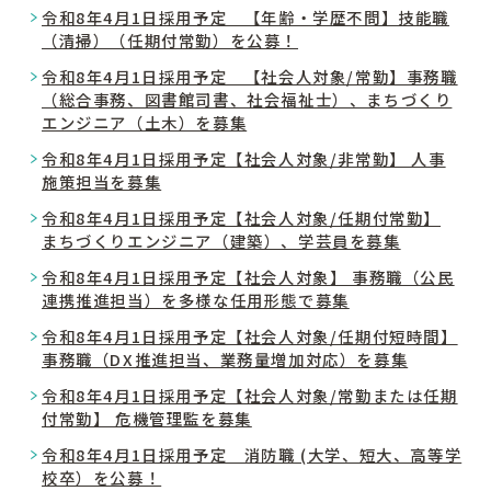
令和8年4月1日採用予定 【年齢・学歴不問】技能職
（清掃）（任期付常勤）を公募！
令和8年4月1日採用予定 【社会人対象/常勤】事務職
（総合事務、図書館司書、社会福祉士）、まちづくり
エンジニア（土木）を募集
令和8年4月1日採用予定【社会人対象/非常勤】 人事
施策担当を募集
令和8年4月1日採用予定【社会人対象/任期付常勤】
まちづくりエンジニア（建築）、学芸員を募集
令和8年4月1日採用予定【社会人対象】 事務職（公民
連携推進担当）を多様な任用形態で募集
令和8年4月1日採用予定【社会人対象/任期付短時間】
事務職（DX推進担当、業務量増加対応）を募集
令和8年4月1日採用予定【社会人対象/常勤または任期
付常勤】 危機管理監を募集
令和8年4月1日採用予定 消防職 (大学、短大、高等学
校卒）を公募！