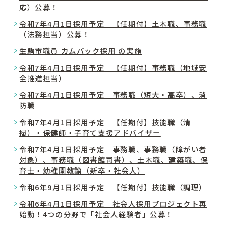
応）公募！
令和7年4月1日採用予定 【任期付】土木職、事務職
（法務担当）公募！
生駒市職員 カムバック採用 の実施
令和7年4月1日採用予定 【任期付】事務職（地域安
全推進担当）
令和7年4月1日採用予定 事務職（短大・高卒）、消
防職
令和7年4月1日採用予定 【任期付】技能職（清
掃）・保健師・子育て支援アドバイザー
令和7年4月1日採用予定 事務職、事務職（障がい者
対象）、事務職（図書館司書）、土木職、建築職、保
育士・幼稚園教諭（新卒・社会人）
令和6年9月1日採用予定 【任期付】技能職（調理）
令和6年4月1日採用予定 社会人採用プロジェクト再
始動！4つの分野で「社会人経験者」公募！