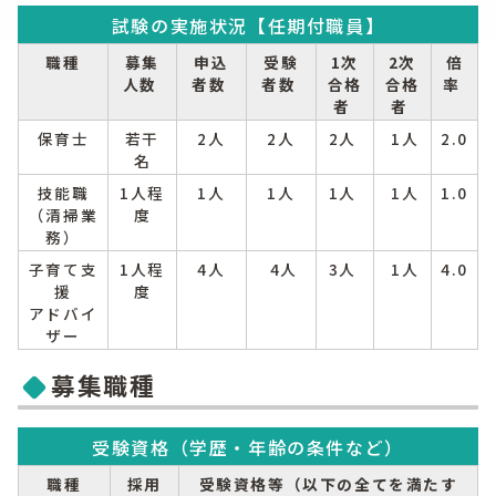
試験の実施状況【任期付職員】
職種
募集
申込
受験
1次
2次
倍
人数
者数
者数
合格
合格
率
者
者
保育士
若干
2人
2人
2人
1人
2.0
名
技能職
1人程
1人
1人
1人
1人
1.0
（清掃業
度
務）
子育て支
1人程
4人
4人
3人
1人
4.0
援
度
アドバイ
ザー
募集職種
受験資格（学歴・年齢の条件など）
職種
採用
受験資格等（以下の全てを満たす