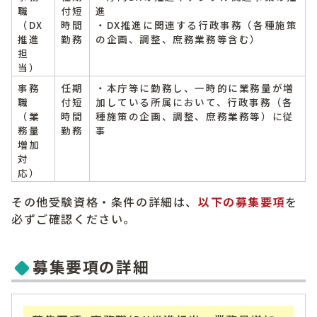
職
付短
進
（DX
時間
・DX推進に関連する行政事務（各種施策
推進
勤務
の企画、調整、庶務業務等含む）
担
当）
事務
任期
・本庁等に勤務し、一時的に業務量が増
職
付短
加している所属において、行政事務（各
（業
時間
種施策の企画、調整、庶務業務等）に従
務量
勤務
事
増加
対
応）
その他受験資格・条件の詳細は、
以下の募集要項
を
必ずご確認ください。
募集要項の詳細