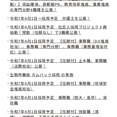
勤〉】収益確保、首都圏PR、教育改革推進、農業推進
の専門分野4職種を公募！
令和7年4月1日～採用予定 弁護士を公募！
令和7年4月1日採用予定 社会人採用プロジェクト再
始動！常勤（任期なし）で3職種公募！
令和7年4月1日採用予定 【任期付】事務職（DX推進
担当）、事務職（専門分野）、事務職（業務量増加対
応）公募！
令和7年4月1日採用予定 【任期付】土木職、事務職
（法務担当）公募！
生駒市職員 カムバック採用 の実施
令和7年4月1日採用予定 【任期付】事務職（地域安
全推進担当）
令和7年4月1日採用予定 事務職（短大・高卒）、消
防職
令和7年4月1日採用予定 【任期付】技能職（清
掃）・保健師・子育て支援アドバイザー