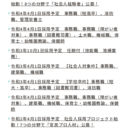
始動！8つの分野で「社会人経験者」公募！
令和4年4月1日採用予定 事務職（短高卒）、消防
職、管理栄養士
令和4年4月1日採用予定 事務職、事務職（障がい者
対象）、事務職（図書館司書）、土木職、機械職、保
育士・幼稚園教諭、保健師
令和3年10月1日採用予定 任期付（技能職 清掃業
務）
令和3年4月1日採用予定 【社会人対象枠】事務職、
建築職、 機械職
令和3年4月1日採用予定 【学校卒枠】事務職（短
大・高卒）、事務職（図書館司書）、消防職
令和3年4月1日採用予定 事務職、事務職（障がい者
対象）、建築職、機械職、保育士・幼稚園教諭、保健
師
令和2年4月1日採用予定 社会人採用プロジェクト始
動！7つの分野で「官民プロ人材」公募！