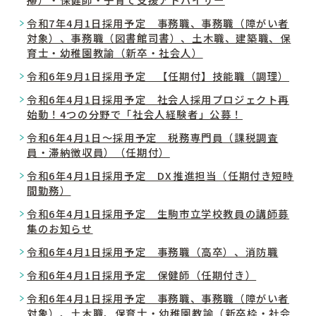
令和7年4月1日採用予定 事務職、事務職（障がい者
対象）、事務職（図書館司書）、土木職、建築職、保
育士・幼稚園教諭（新卒・社会人）
令和6年9月1日採用予定 【任期付】技能職（調理）
令和6年4月1日採用予定 社会人採用プロジェクト再
始動！4つの分野で「社会人経験者」公募！
令和6年4月1日～採用予定 税務専門員（課税調査
員・滞納徴収員）（任期付）
令和6年4月1日採用予定 DX推進担当（任期付き短時
間勤務）
令和6年4月1日採用予定 生駒市立学校教員の講師募
集のお知らせ
令和6年4月1日採用予定 事務職（高卒）、消防職
令和6年4月1日採用予定 保健師（任期付き）
令和6年4月1日採用予定 事務職、事務職（障がい者
対象）、土木職、保育士・幼稚園教諭（新卒枠・社会