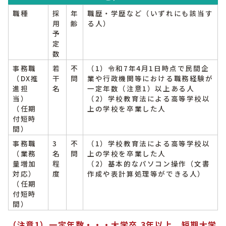
職種
採
年
職歴・学歴など（いずれにも該当す
用
齢
る人）
予
定
数
事務職
若
不
（1）令和7年4月1日時点で民間企
（DX推
干
問
業や行政機関等における職務経験が
進担
名
一定年数（注意1）以上ある人
当）
（2）学校教育法による高等学校以
（任期
上の学校を卒業した人
付短時
間）
事務職
3
不
（1）学校教育法による高等学校以
（業務
名
問
上の学校を卒業した人
量増加
程
（2）基本的なパソコン操作（文書
対応）
度
作成や表計算処理等ができる人）
（任期
付短時
間）
（注意1）
一定年数・・・大学卒 3年以上、短期大学