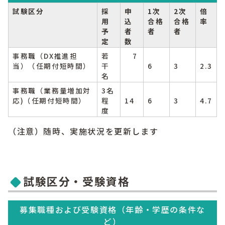
試験区分
採
申
1次
2次
倍
用
込
合格
合格
率
予
者
者
者
定
数
事務職（DX推進担
若
7
当）（任期付短時間）
干
6
3
2.3
名
事務職（業務量増加対
3名
応)（任期付短時間）
程
14
6
3
4.7
度
（注意）随時、実施状況を更新します
試験区分・受験資格
募集職種および受験資格（年齢・学歴の条件な
ど）