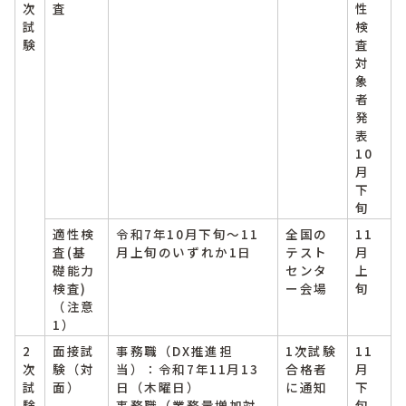
次
査
性
試
検
験
査
対
象
者
発
表
10
月
下
旬
適性検
令和7年10月下旬～11
全国の
11
査(基
月上旬のいずれか1日
テスト
月
礎能力
センタ
上
検査)
ー会場
旬
（注意
1）
2
面接試
事務職（DX推進担
1次試験
11
次
験（対
当）：令和7年11月13
合格者
月
試
面）
日（木曜日）
に通知
下
験
事務職（業務量増加対
旬