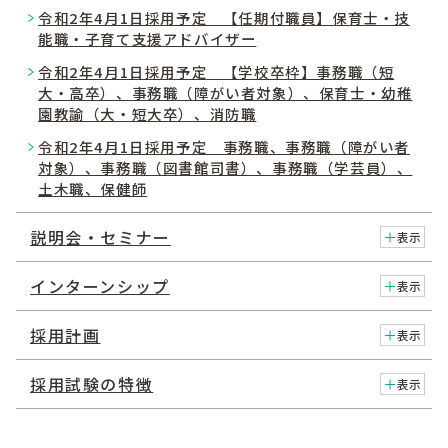
令和2年4月1日採用予定 【任期付職員】保育士・技
能職・子育て支援アドバイザー
令和2年4月1日採用予定 【学校卒枠】事務職（短
大・高卒）、事務職（障がい者対象）、保育士・幼稚
園教諭（大・短大卒）、消防職
令和2年4月1日採用予定 事務職、事務職（障がい者
対象）、事務職（図書館司書）、事務職（学芸員）、
土木職、保健師
説明会・セミナー
表示
インターンシップ
表示
採用計画
表示
採用試験の特徴
表示