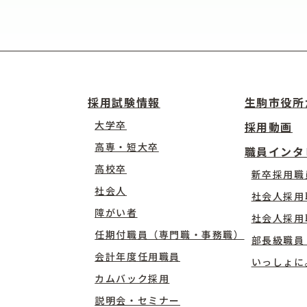
採用試験情報
生駒市役所
大学卒
採用動画
高専・短大卒
職員インタ
高校卒
新卒採用職
社会人
社会人採用
障がい者
社会人採用
任期付職員（専門職・事務職）
部長級職員
会計年度任用職員
いっしょに
カムバック採用
説明会・セミナー