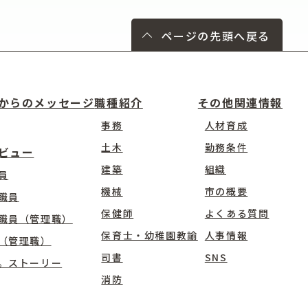
ページの先頭へ戻る
からのメッセージ
職種紹介
その他関連情報
事務
人材育成
土木
勤務条件
ビュー
建築
組織
員
機械
市の概要
職員
保健師
よくある質問
職員（管理職）
保育士・幼稚園教諭
人事情報
（管理職）
司書
SNS
。ストーリー
消防