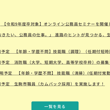
| 【令和9年度卒対象】オンライン公務員セミナーを開催
おきたい、公務員の仕事。」 進路のヒントが見つかる、
採用予定 【年齢・学歴不問】技能職（調理）（任期付短
採用予定 消防職（大学、短期大学、高等学校卒枠）の募
採用予定 【年齢・学歴不問】 技能職（清掃）(任期付常勤
採用予定 生駒市職員（カムバック採用）を実施します！
一覧を見る