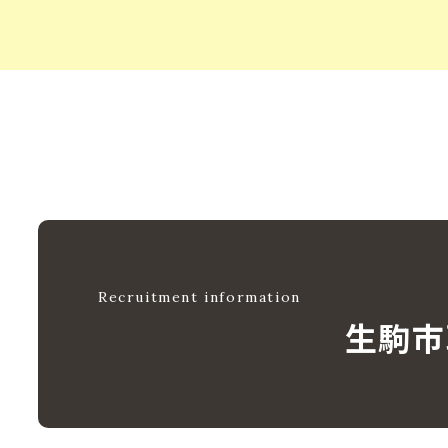
Recruitment information
生駒市