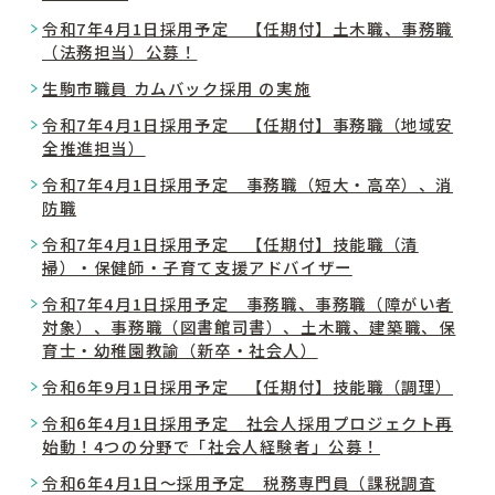
令和7年4月1日採用予定 【任期付】土木職、事務職
（法務担当）公募！
生駒市職員 カムバック採用 の実施
令和7年4月1日採用予定 【任期付】事務職（地域安
全推進担当）
令和7年4月1日採用予定 事務職（短大・高卒）、消
防職
令和7年4月1日採用予定 【任期付】技能職（清
掃）・保健師・子育て支援アドバイザー
令和7年4月1日採用予定 事務職、事務職（障がい者
対象）、事務職（図書館司書）、土木職、建築職、保
育士・幼稚園教諭（新卒・社会人）
令和6年9月1日採用予定 【任期付】技能職（調理）
令和6年4月1日採用予定 社会人採用プロジェクト再
始動！4つの分野で「社会人経験者」公募！
令和6年4月1日～採用予定 税務専門員（課税調査