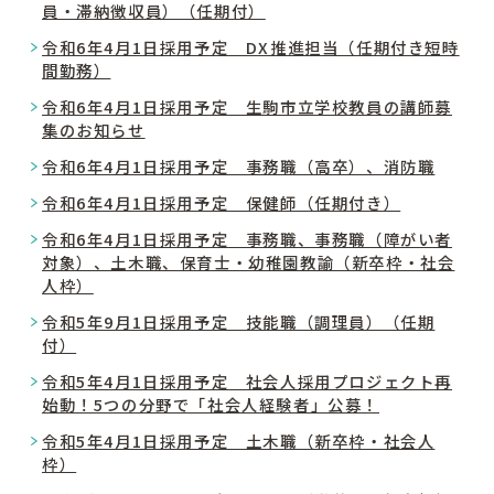
員・滞納徴収員）（任期付）
令和6年4月1日採用予定 DX推進担当（任期付き短時
間勤務）
令和6年4月1日採用予定 生駒市立学校教員の講師募
集のお知らせ
令和6年4月1日採用予定 事務職（高卒）、消防職
令和6年4月1日採用予定 保健師（任期付き）
令和6年4月1日採用予定 事務職、事務職（障がい者
対象）、土木職、保育士・幼稚園教諭（新卒枠・社会
人枠）
令和5年9月1日採用予定 技能職（調理員）（任期
付）
令和5年4月1日採用予定 社会人採用プロジェクト再
始動！5つの分野で「社会人経験者」公募！
令和5年4月1日採用予定 土木職（新卒枠・社会人
枠）