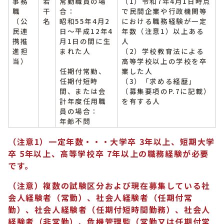
事務
若
常勤職員の場
（1）令和7年4月1日時点
職
干
合：
で民間企業や行政機関等
（公
名
昭和55年4月2
における職務経験が一定
民連
日～平成12年4
年数（注意1）以上ある
携推
月1日の間に生
人
進担
まれた人
（2）学校教育法による
当）
高等学校以上の学校を卒
任期付常勤、
業した人
任期付短時
（3）「求める経歴」
間、または会
（募集要項のP.7に記載）
計年度任用職
を有する人
員の場合：
年齢不問
（注意1）
一定年数・・・大学卒 3年以上、短期大学
卒 5年以上、高等学校卒 7年以上の職務経験が必要
です。
（注意）
複数の試験区分および現在募集している
社
会人経験者（常勤）、社会人経験者（任期付常
勤）、社会人経験者（任期付短時間勤務）、社会人
経験者（非
常勤）、危機管理監（常勤又は任期付常