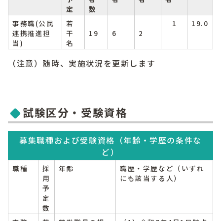
定
数
事務職(公民
若
1
19.0
連携推進担
干
19
6
2
当)
名
（注意）随時、実施状況を更新します
試験区分・受験資格
募集職種および受験資格（年齢・学歴の条件な
ど）
職種
採
年齢
職歴・学歴など（いずれ
用
にも該当する人）
予
定
数