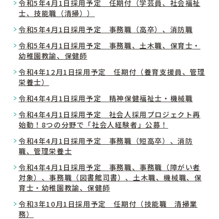
令和5年4月1日採用予定 任期付（学芸員、社会福祉
士、技能職（清掃））
令和5年4月1日採用予定 事務職（高卒）、消防職
令和5年4月1日採用予定 事務職、土木職、保育士・
幼稚園教諭、保健師
令和4年12月1日採用予定 任期付（養育支援員、管理
栄養士）
令和4年4月1日採用予定 精神保健福祉士・機械職
令和4年4月1日採用予定 社会人採用プロジェクト再
始動！8つの分野で「社会人経験者」公募！
令和4年4月1日採用予定 事務職（短高卒）、消防
職、管理栄養士
令和4年4月1日採用予定 事務職、事務職（障がい者
対象）、事務職（図書館司書）、土木職、機械職、保
育士・幼稚園教諭、保健師
令和3年10月1日採用予定 任期付（技能職 清掃業
務）