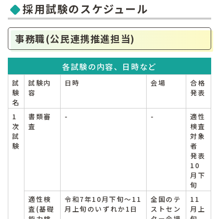
採用試験のスケジュール
事務職(公民連携推進担当)
各試験の内容、日時など
試
試験内
日時
会場
合格
験
容
発表
名
1
書類審
-
-
適性
次
査
検査
試
対象
験
者
発表
10
月下
旬
適性検
令和7年10月下旬～11
全国のテ
11
査(基礎
月上旬のいずれか1日
ストセン
月上
能力検
ター会場
旬