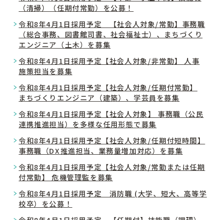
（清掃）（任期付常勤）を公募！
令和8年4月1日採用予定 【社会人対象/常勤】事務職
（総合事務、図書館司書、社会福祉士）、まちづくり
エンジニア（土木）を募集
令和8年4月1日採用予定【社会人対象/非常勤】 人事
施策担当を募集
令和8年4月1日採用予定【社会人対象/任期付常勤】
まちづくりエンジニア（建築）、学芸員を募集
令和8年4月1日採用予定【社会人対象】 事務職（公民
連携推進担当）を多様な任用形態で募集
令和8年4月1日採用予定【社会人対象/任期付短時間】
事務職（DX推進担当、業務量増加対応）を募集
令和8年4月1日採用予定【社会人対象/常勤または任期
付常勤】 危機管理監を募集
令和8年4月1日採用予定 消防職 (大学、短大、高等学
校卒）を公募！
令和8年4月1日採用予定 【任期付】技能職（調理）