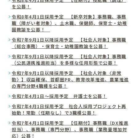
を公募！
令和8年4月1日採用予定 【新卒対象】事務職、事務
職（障がい者対象）、土木職、保健師、保育士・幼稚
園教諭を公募！
令和7年9月1日以降採用予定 【社会人対象】事務職
（総合事務）・保育士・幼稚園教諭を公募！
令和7年9月1日以降採用予定 【社会人対象】事務職
（公民連携推進担当）を多様な任用形態で公募！
令和7年9月1日以降採用予定 【社会人対象〈非常
勤〉】収益確保、首都圏PR、教育改革推進、農業推進
の専門分野4職種を公募！
令和7年4月1日～採用予定 弁護士を公募！
令和7年4月1日採用予定 社会人採用プロジェクト再
始動！常勤（任期なし）で3職種公募！
令和7年4月1日採用予定 【任期付】事務職（DX推進
担当）、事務職（専門分野）、事務職（業務量増加対
応）公募！