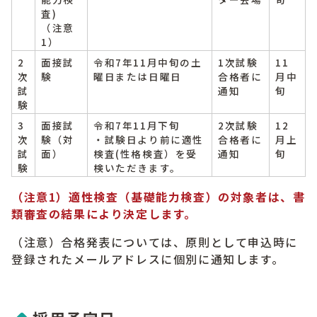
査)
（注意
1）
2
面接試
令和7年11月中旬の土
1次試験
11
次
験
曜日または日曜日
合格者に
月中
試
通知
旬
験
3
面接試
令和7年11月下旬
2次試験
12
次
験（対
・試験日より前に適性
合格者に
月上
試
面）
検査(性格検査）を受
通知
旬
験
検いただきます。
（注意1）適性検査（基礎能力検査）の対象者は、書
類審査の結果により決定します。
（注意）合格発表については、原則として申込時に
登録されたメールアドレスに個別に通知します。