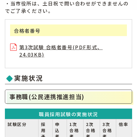
・当市役所は、土日祝で問い合わせができませんの
でご了承ください。
合格者番号
第3次試験 合格者番号(PDF形式、
24.03KB)
実施状況
事務職(公民連携推進担当)
職員採用試験の実施状況
試験区分
採
申
1次
2次
3次
倍率
用
込
合格
合格
合格
予
者
者
者
者