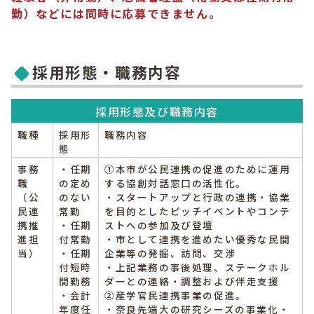
勤）
などには同時に応募できません。
採用形態・職務内容
採用形態及び職務内容
職種
採用形
職務内容
態
事務
・任期
①本市が公民連携の促進のために運用
職
の定め
する協創対話窓口の活性化。
（公
のない
・スタートアップと行政の連携・協業
民連
常勤
を目的としたピッチイベントやコンテ
携推
・任期
ストへの参加及び登壇
進担
付常勤
・市として連携を進めたい優秀な民間
当）
・任期
企業等の発掘、訪問、交渉
付短時
・上記業務の事後処理、ステークホル
間勤務
ダーとの連絡・調整および伴走支援
・会計
②産学官民連携事業の促進。
年度任
・奈良先端大の研究シーズの事業化・