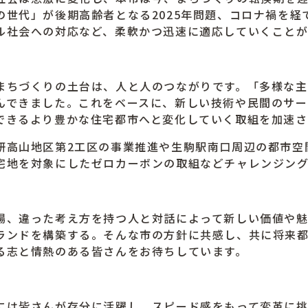
の世代」が後期高齢者となる2025年問題、コロナ禍を
ル社会への対応など、柔軟かつ迅速に適応していくことが
ちづくりの土台は、人と人のつながりです。「多様な主
んできました。これをベースに、新しい技術や民間のサ
できるより豊かな住宅都市へと変化していく取組を加速さ
高山地区第2工区の事業推進や生駒駅南口周辺の都市空
宅地を対象にしたゼロカーボンの取組などチャレンジン
、違った考え方を持つ人と対話によって新しい価値や魅
ランドを構築する。そんな市の方針に共感し、共に将来
る志と情熱のある皆さんをお待ちしています。
は皆さんが存分に活躍し、スピード感をもって変革に挑