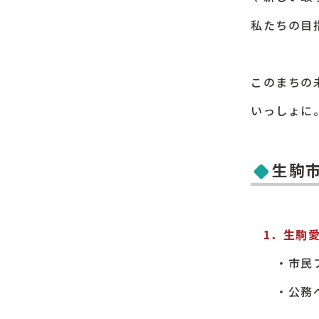
私たちの目
このまちの
いっしょに
生駒
1．生駒
・市民ファ
・公務への