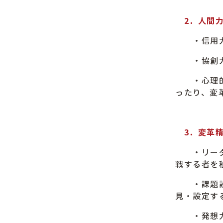
2．人間
・信用力：
・協創力：
・心理的安
ったり、変
3．変革
・リーダー
戦する者を
・課題設定
見・設定す
・発想力：