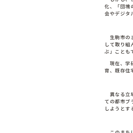
化、「団塊
会やデジタ
生駒市のま
して取り組
ぶ」ことも
現在、学研
育、既存住
異なる立場
ての都市ブ
しようとす
このまちに