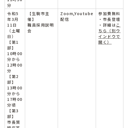
分
令和5
【生駒市主
Zoom,Youtube
参加費無料
年3月
催】
配信
・市長登壇
11日
職員採用説明
・詳細は
こ
（土曜
会
ちら
（別ウ
日）
インドウで
【第1
開く）
部】
10時00
分から
12時00
分
【第2
部】
13時00
分から
17時00
分頃
【第3
部】
市長質
疑応答