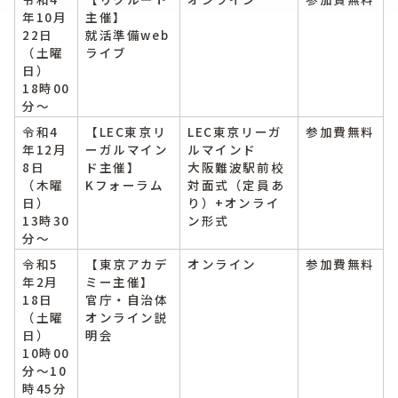
年10月
主催】
22日
就活準備web
（土曜
ライブ
日）
18時00
分～
令和4
【LEC東京リ
LEC東京リーガ
参加費無料
年12月
ーガルマイン
ルマインド
8日
ド主催】
大阪難波駅前校
（木曜
Kフォーラム
対面式（定員あ
日）
り）+オンライ
13時30
ン形式
分～
令和5
【東京アカデ
オンライン
参加費無料
年2月
ミー主催】
18日
官庁・自治体
（土曜
オンライン説
日）
明会
10時00
分～10
時45分