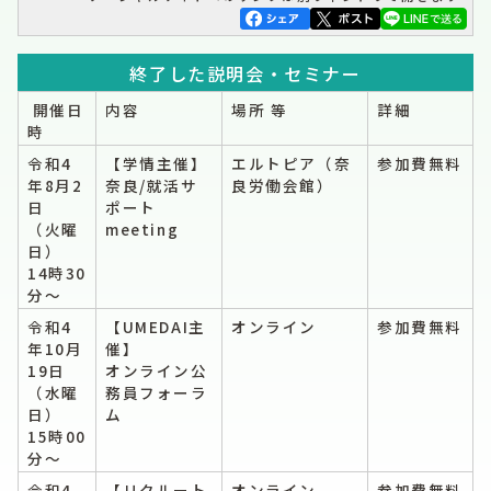
終了した説明会・セミナー
開催日
内容
場所 等
詳細
時
令和4
【学情主催】
エルトピア（奈
参加費無料
年8月2
奈良/就活サ
良労働会館）
日
ポート
（火曜
meeting
日）
14時30
分～
令和4
【UMEDAI主
オンライン
参加費無料
年10月
催】
19日
オンライン公
（水曜
務員フォーラ
日）
ム
15時00
分～
令和4
【リクルート
オンライン
参加費無料