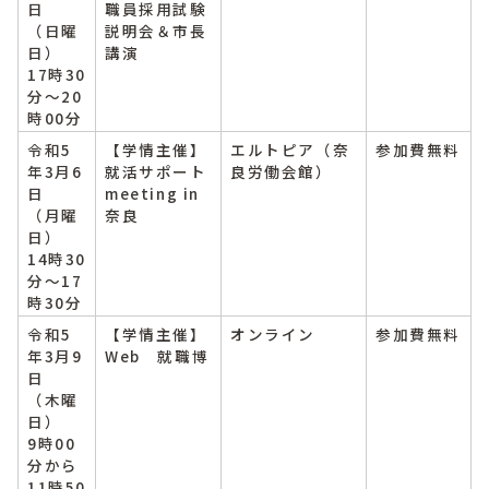
日
職員採用試験
（日曜
説明会＆市長
日）
講演
17時30
分～20
時00分
令和5
【学情主催】
エルトピア（奈
参加費無料
年3月6
就活サポート
良労働会館）
日
meeting in
（月曜
奈良
日）
14時30
分～17
時30分
令和5
【学情主催】
オンライン
参加費無料
年3月9
Web 就職博
日
（木曜
日）
9時00
分から
11時50