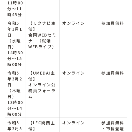
11時00
分～11
時45分
令和5
【リクナビ主
オンライン
参加費無料
年3月1
催】
日
合同WEBセミ
（水曜
ナー（就活
日）
WEBライブ）
14時30
分～15
時00分
令和5
【UMEDAI主
オンライン
参加費無料
年3月2
催】
日
オンライン公
（木曜
務員フォーラ
日）
ム
13時00
分～14
時00分
令和5
【LEC関西主
オンライン
参加費無料
年3月5
催】
・市長登壇