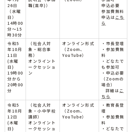
26日
職(高卒)）
申込必要
（水曜
参加費無料
日）
申込は
こち
14時00
ら
分～15
時30分
令和5
（社会人対
オンライン形式
・市長登壇
年10月
象・総合事
（Zoom、
・参加費無
11日
務）
YouTube）
料
(水曜
オンライント
・どなたで
日)
ークセッショ
も参加可
19時00
ン
・申込必要
分から
（Zoomの
20時00
場合）
分
詳細は
こ
ちら
令和5
（社会人対
オンライン形式
・教育長登
年10月
象・小中学校
（Zoom、
壇
12日
講師）
YouTube）
・参加費無
(木曜
オンライント
料
日)
ークセッショ
・どなたで