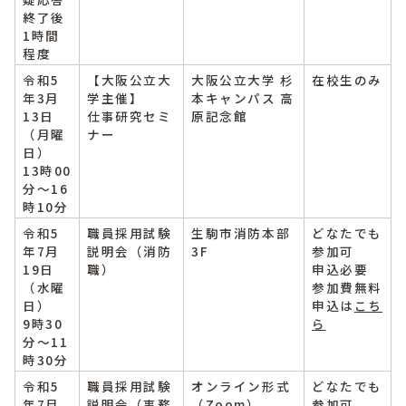
終了後
1時間
程度
令和5
【大阪公立大
大阪公立大学 杉
在校生のみ
年3月
学主催】
本キャンパス 高
13日
仕事研究セミ
原記念館
（月曜
ナー
日）
13時00
分～16
時10分
令和5
職員採用試験
生駒市消防本部
どなたでも
年7月
説明会（消防
3F
参加可
19日
職）
申込必要
（水曜
参加費無料
日）
申込は
こち
9時30
ら
分～11
時30分
令和5
職員採用試験
オンライン形式
どなたでも
年7月
説明会（事務
（Zoom）
参加可