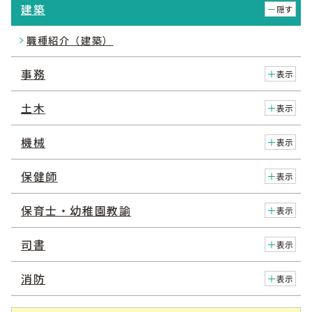
建築
隠す
職種紹介（建築）
事務
表示
土木
表示
機械
表示
保健師
表示
保育士・幼稚園教諭
表示
司書
表示
消防
表示