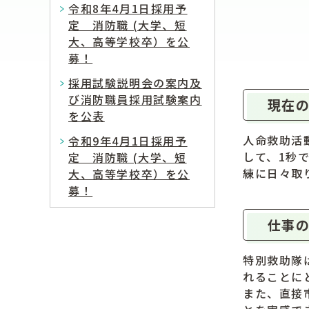
令和8年4月1日採用予
定 消防職 (大学、短
大、高等学校卒）を公
募！
採用試験説明会の案内及
び消防職員採用試験案内
現在の
を公表
人命救助活
令和9年4月1日採用予
して、1秒
定 消防職 (大学、短
練に日々取
大、高等学校卒）を公
募！
仕事の
特別救助隊
れることに
また、直接