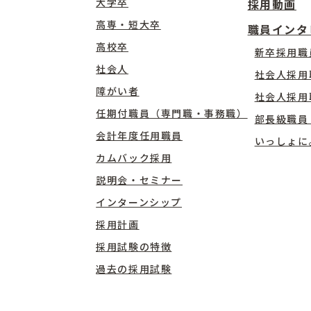
大学卒
採用動画
高専・短大卒
職員インタ
高校卒
新卒採用職
社会人
社会人採用
障がい者
社会人採用
任期付職員（専門職・事務職）
部長級職員
会計年度任用職員
いっしょに
カムバック採用
説明会・セミナー
インターンシップ
採用計画
採用試験の特徴
過去の採用試験