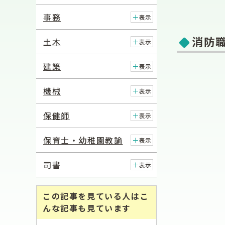
事務
表示
消防
土木
表示
建築
表示
機械
表示
保健師
表示
保育士・幼稚園教諭
表示
司書
表示
この記事を見ている人はこ
んな記事も見ています