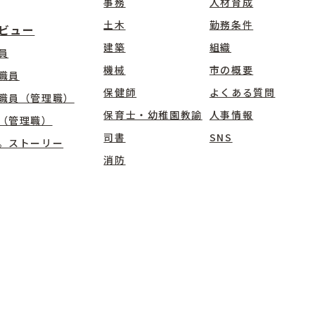
事務
人材育成
土木
勤務条件
ビュー
建築
組織
員
機械
市の概要
職員
保健師
よくある質問
職員（管理職）
保育士・幼稚園教諭
人事情報
（管理職）
司書
SNS
。ストーリー
消防