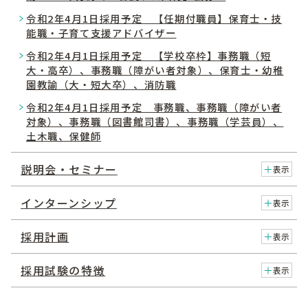
令和2年4月1日採用予定 【任期付職員】保育士・技
能職・子育て支援アドバイザー
令和2年4月1日採用予定 【学校卒枠】事務職（短
大・高卒）、事務職（障がい者対象）、保育士・幼稚
園教諭（大・短大卒）、消防職
令和2年4月1日採用予定 事務職、事務職（障がい者
対象）、事務職（図書館司書）、事務職（学芸員）、
土木職、保健師
説明会・セミナー
表示
インターンシップ
表示
採用計画
表示
採用試験の特徴
表示