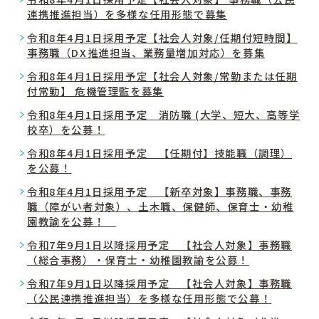
連携推進担当）を多様な任用形態で募集
令和8年4月1日採用予定【社会人対象/任期付短時間】
事務職（DX推進担当、業務量増加対応）を募集
令和8年4月1日採用予定【社会人対象/常勤または任期
付常勤】 危機管理監を募集
令和8年4月1日採用予定 消防職 (大学、短大、高等学
校卒）を公募！
令和8年4月1日採用予定 【任期付】技能職（調理）
を公募！
令和8年4月1日採用予定 【新卒対象】事務職、事務
職（障がい者対象）、土木職、保健師、保育士・幼稚
園教諭を公募！
令和7年9月1日以降採用予定 【社会人対象】事務職
（総合事務）・保育士・幼稚園教諭を公募！
令和7年9月1日以降採用予定 【社会人対象】事務職
（公民連携推進担当）を多様な任用形態で公募！