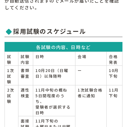
が自動送信されますのでメールが届いたことを確認
してください。
採用試験のスケジュール
各試験の内容、日時など
試
試験
日時
会場
合格
験
内容
発表
1次
書類
10月20日（日曜
ー
10月
試
審査
日）以降随時
下旬
験
2次
適性
11月中旬の概ね
1次試験合格
11月
試
検査
5日間程度のう
者に通知
下旬
験
ち、
受験者が選択する
日時
面接
11月下旬の
試験
土曜日または日曜