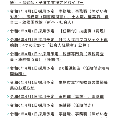
掃）・保健師・子育て支援アドバイザー
令和7年4月1日採用予定 事務職、事務職（障がい者
対象）、事務職（図書館司書）、土木職、建築職、保
育士・幼稚園教諭（新卒・社会人）
令和6年9月1日採用予定 【任期付】技能職（調理）
令和6年4月1日採用予定 社会人採用プロジェクト再
始動！4つの分野で「社会人経験者」公募！
令和6年4月1日～採用予定 税務専門員（課税調査
員・滞納徴収員）（任期付）
令和6年4月1日採用予定 DX推進担当（任期付き短時
間勤務）
令和6年4月1日採用予定 生駒市立学校教員の講師募
集のお知らせ
令和6年4月1日採用予定 事務職（高卒）、消防職
令和6年4月1日採用予定 保健師（任期付き）
令和6年4月1日採用予定 事務職、事務職（障がい者