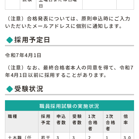
日
（注意）合格発表については、原則申込時にご入力
いただいたメールアドレスに個別に通知します。
採用予定日
令和7年4月1日
（注意）なお、最終合格者本人の同意を得て、令和7
年4月1日以前に採用することがあります。
受験状況
職員採用試験の実施状況
職種
採用
申込
受験
1次
2次
倍
予定
者数
者数
合格
合格
率
者
者
土木職（任
若干
3
3
2
1
3.0