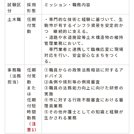
試験区
採用
ミッション・職務内容
分
形態
土木職
任期
・専門的な技術と経験に基づいて、生
付常
駒市が有するインフラ資産を安定的か
勤
つ 継続的に支える。
・道路や水道施設等土木構造物の維持
管理業務において、
専門業者と連携して臨機応変に現場
対応を行い、安全安心なまちをつく
る。
事務職
任期
①職員からの政策法務相談に対するア
（法務
付常
ドバイス
担当）
勤
⑵条例や規則等の例規審査
また
③職員の法務能力向上に向けた研修の
は
実施
任期
④市に対する行政不服審査における審
付短
理員業務
時間
⑤その他弁護士としての知識と経験が
勤務
生かされる業務
（注
意1）