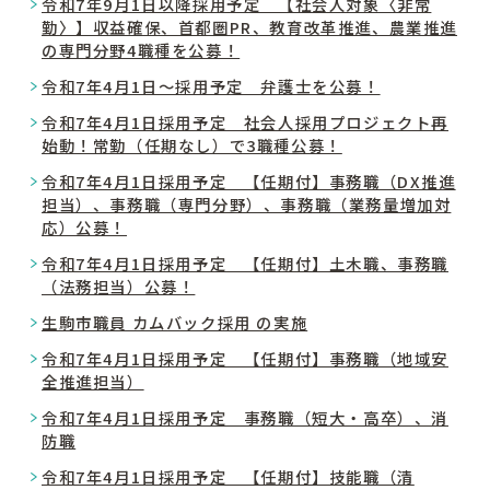
令和7年9月1日以降採用予定 【社会人対象〈非常
勤〉】収益確保、首都圏PR、教育改革推進、農業推進
の専門分野4職種を公募！
令和7年4月1日～採用予定 弁護士を公募！
令和7年4月1日採用予定 社会人採用プロジェクト再
始動！常勤（任期なし）で3職種公募！
令和7年4月1日採用予定 【任期付】事務職（DX推進
担当）、事務職（専門分野）、事務職（業務量増加対
応）公募！
令和7年4月1日採用予定 【任期付】土木職、事務職
（法務担当）公募！
生駒市職員 カムバック採用 の実施
令和7年4月1日採用予定 【任期付】事務職（地域安
全推進担当）
令和7年4月1日採用予定 事務職（短大・高卒）、消
防職
令和7年4月1日採用予定 【任期付】技能職（清