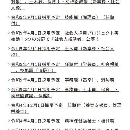
対象）、土木職、保育士・幼稚園教諭（新卒枠・社会
人枠）
令和5年9月1日採用予定 技能職（調理員）（任期
付）
令和5年4月1日採用予定 社会人採用プロジェクト再
始動！5つの分野で「社会人経験者」公募！
令和5年4月1日採用予定 土木職（新卒枠・社会人
枠）
令和5年4月1日採用予定 任期付（学芸員、社会福祉
士、技能職（清掃））
令和5年4月1日採用予定 事務職（高卒）、消防職
令和5年4月1日採用予定 事務職、土木職、保育士・
幼稚園教諭、保健師
令和4年12月1日採用予定 任期付（養育支援員、管理
栄養士）
令和4年4月1日採用予定 精神保健福祉士・機械職