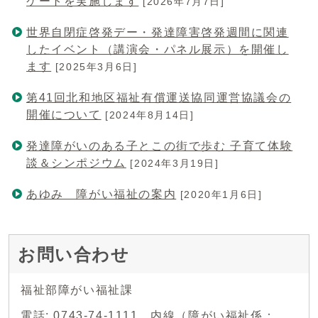
ケートを実施します
[2026年7月7日]
世界自閉症啓発デー・発達障害啓発週間に関連
したイベント（講演会・パネル展示）を開催し
ます
[2025年3月6日]
第41回北和地区福祉有償運送協同運営協議会の
開催について
[2024年8月14日]
発達障がいのある子とこの街で歩む 子育て体験
談＆シンポジウム
[2024年3月19日]
あゆみ 障がい福祉の案内
[2020年1月6日]
お問い合わせ
福祉部障がい福祉課
電話: 0743-74-1111 内線（障がい福祉係：