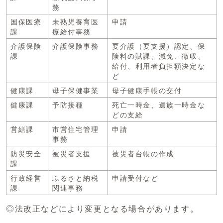
務
国保医療
未熟児養育医
申請
課
療給付事務
介護保険
介護保険事務
要介護（要支援）認定、保
課
険料の賦課、減免、徴収、
給付、利用者負担額決定な
ど
健康課
母子保健事業
母子健康手帳の交付
健康課
予防接種
死亡一時金、遺族一時金な
どの支給
営繕課
市営住宅管理
申請
事務
防災安全
被災者支援
被災者台帳の作成
課
行政経営
ふるさと納税
申請受付など
課
関連事務
◎法改正などにより変更となる場合があります。