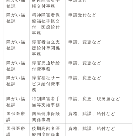
障がい福
身体障害者手
申請受付
祉課
帳交付事務
障がい福
精神障害者保
申請受付など
祉課
健福祉手帳交
付・医療給付
事務
障がい福
障害者自立支
申請、変更など
祉課
援給付等関係
事務
障がい福
障害児通所給
申請、変更など
祉課
付費事務
障がい福
障害福祉サー
申請、変更など
祉課
ビス給付費事
務
障がい福
特別障害者手
申請、変更、現況届など
祉課
当等支給事務
国保医療
国民健康保険
資格、賦課、給付など
課
関係事務
国保医療
後期高齢者医
資格、賦課、給付など
課
療制度関係事