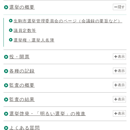
選挙の概要
隠す
生駒市選挙管理委員会のページ（会議録の要旨など）
議員定数等
選挙権・選挙人名簿
投・開票
表示
各種の記録
表示
監査の概要
表示
監査の結果
表示
選挙啓発・「明るい選挙」の推進
表示
よくある質問